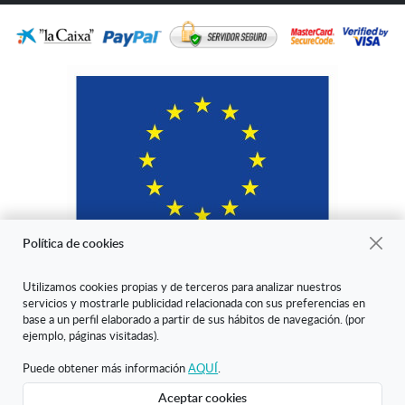
Política de cookies
Utilizamos cookies propias y de terceros para analizar nuestros
servicios y mostrarle publicidad relacionada con sus preferencias en
"ARANDA ARTE-VÉRTICE SL ha sido beneficiaria del Fondo Europeo
base a un perfil elaborado a partir de sus hábitos de navegación. (por
de Desarrollo Regional cuyo objetivo es mejorar la competitividad de
ejemplo, páginas visitadas).
las Pymes y gracias al cual ha puesto en marcha un Plan de Marketing
Digital Internacional con el objetivo de mejorar su posicionamiento
Puede obtener más información
AQUÍ
.
online en mercados exteriores durante el año 2020. Para ello ha
Aceptar cookies