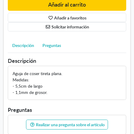
A
Añadir al carrito
g
u
Añadir a favoritos
j
a
Solicitar información
d
e
t
Descripción
Preguntas
i
r
Descripción
e
t
Aguja de coser tireta plana.
a
Medidas:
- 5,5cm de largo
- 1,1mm de grosor.
Preguntas
Realizar una pregunta sobre el artículo