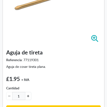
A
m
p
Aguja de tireta
l
i
Referencia:
77119301
a
Aguja de coser tireta plana.
r
i
£1.95
m
+ IVA
a
g
Cantidad
e
n
-