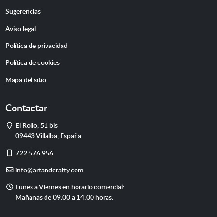
Sugerencias
Aviso legal
Política de privacidad
Política de cookies
Mapa del sitio
Contactar
Dirección
El Rollo, 51 bis
09443
Villalba
,
España
Móvil
722 576 956
E-
info@artandcrafty.com
mail
Horario
Lunes a Viernes en horario comercial:
de
Mañanas de 09:00 a 14:00 horas.
atención