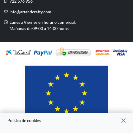
Móvil
722 576 956
E-
info@artandcrafty.com
mail
Horario
Lunes a Viernes en horario comercial:
de
Mañanas de 09:00 a 14:00 horas.
atención
Política de cookies