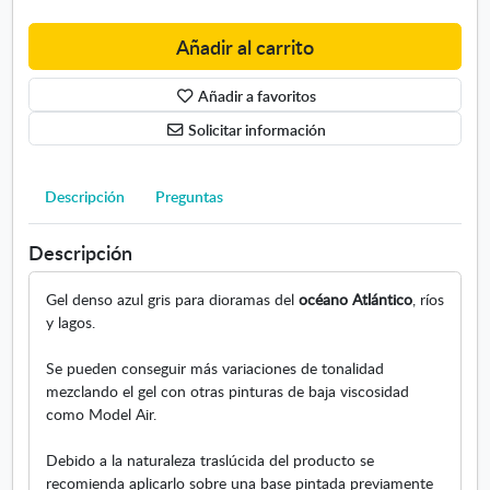
A
z
Añadir al carrito
u
l
Añadir a favoritos
A
t
Solicitar información
l
á
n
Descripción
Preguntas
t
i
Descripción
c
o
Gel denso azul gris para dioramas del
océano Atlántico
, ríos
2
y lagos.
0
0
Se pueden conseguir más variaciones de tonalidad
m
mezclando el gel con otras pinturas de baja viscosidad
l
como Model Air.
Debido a la naturaleza traslúcida del producto se
recomienda aplicarlo sobre una base pintada previamente