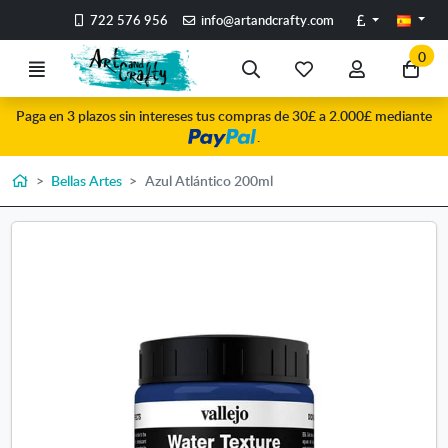
Ir al contenido principal de la página
Libras
722 576 956
info@artandcrafty.com
0
Menú
Búsqueda
Mis
Mi
Ir
artículos
cuenta
a
Paga en 3 plazos sin intereses tus compras de 30£ a 2.000£ mediante
favoritos
mi
.
co
Inicio
Bellas Artes
Azul Atlántico 200ml