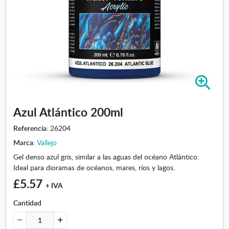
A
m
p
Azul Atlántico 200ml
l
i
Referencia:
26204
a
Marca:
Vallejo
r
i
Gel denso azul gris, similar a las aguas del océano Atlántico.
m
Ideal para dioramas de océanos, mares, ríos y lagos.
a
£5.57
+ IVA
g
e
Cantidad
n
-