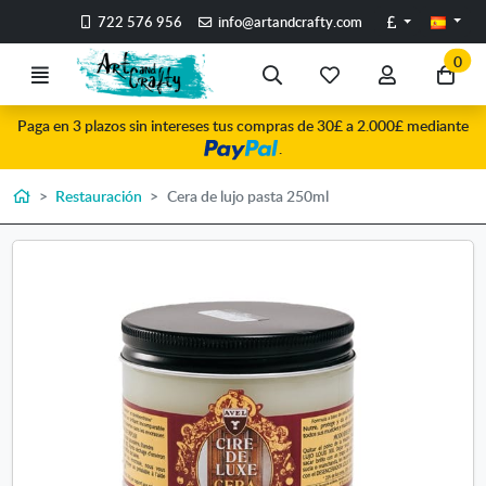
Ir al contenido principal de la página
Libras
722 576 956
info@artandcrafty.com
0
Menú
Búsqueda
Mis
Mi
Ir
artículos
cuenta
a
Paga en 3 plazos sin intereses tus compras de 30£ a 2.000£ mediante
favoritos
mi
.
co
Inicio
Restauración
Cera de lujo pasta 250ml