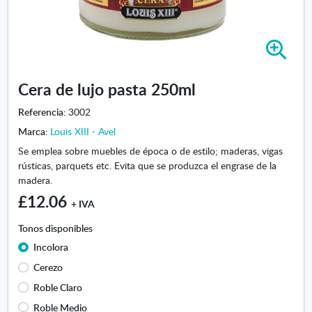
A
m
p
Cera de lujo pasta 250ml
l
i
Referencia:
3002
a
Marca:
Louis XIII - Avel
r
i
Se emplea sobre muebles de época o de estilo; maderas, vigas
m
rústicas, parquets etc. Evita que se produzca el engrase de la
a
madera.
g
£12.06
+ IVA
e
n
Tonos disponibles
-
Incolora
C
e
Cerezo
r
Roble Claro
a
Roble Medio
d