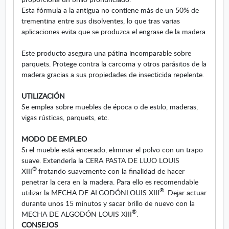
Esta fórmula a la antigua no contiene más de un 50% de
trementina entre sus disolventes, lo que tras varias
aplicaciones evita que se produzca el engrase de la madera.
Este producto asegura una pátina incomparable sobre
parquets. Protege contra la carcoma y otros parásitos de la
madera gracias a sus propiedades de insecticida repelente.
UTILIZACIÓN
Se emplea sobre muebles de época o de estilo, maderas,
vigas rústicas, parquets, etc.
MODO DE EMPLEO
Si el mueble está encerado, eliminar el polvo con un trapo
suave. Extender
la la CERA PASTA DE
LUJO LOUIS
®
XIII
frotando suavemente con la finalidad de hacer
penetrar la cera en
la madera. Para
ello es recomendable
®
utilizar
la MECHA DE ALGODÓN
LOUIS XIII
. Dejar actuar
durante unos 15 minutos y sacar brillo de nuevo con
la
®
MECHA DE ALGODÓN
LOUIS XIII
.
CONSEJOS