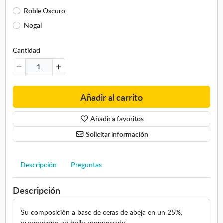
e
Roble Oscuro
l
Nogal
u
j
Cantidad
o
p
a
s
t
Añadir al carrito
a
2
Añadir a favoritos
5
Solicitar información
0
m
l
Descripción
Preguntas
Descripción
Su composición a base de ceras de abeja en un 25%,
proporciona un brillo pronunciado.