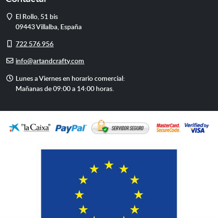
Dirección
El Rollo, 51 bis
09443
Villalba
,
España
Móvil
722 576 956
E-
info@artandcrafty.com
mail
Horario
Lunes a Viernes en horario comercial:
de
Mañanas de 09:00 a 14:00 horas.
atención