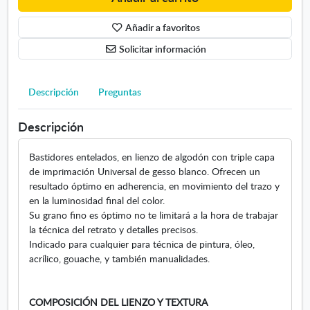
a
r
s
e
Añadir a favoritos
F
n
i
Solicitar información
t
g
e
u
l
r
Descripción
Preguntas
a
a
d
/
Descripción
o
P
a
Bastidores entelados, en lienzo de algodón con triple capa
i
de imprimación Universal de gesso blanco. Ofrecen un
s
resultado óptimo en adherencia, en movimiento del trazo y
a
en la luminosidad final del color.
j
Su grano fino es óptimo no te limitará a la hora de trabajar
e
la técnica del retrato y detalles precisos.
/
Indicado para cualquier para técnica de pintura, óleo,
M
acrílico, gouache, y también manualidades.
a
r
i
COMPOSICIÓN DEL LIENZO Y TEXTURA
n