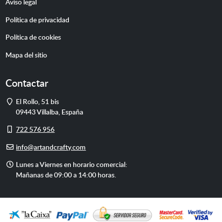
Aviso legal
Política de privacidad
Política de cookies
Mapa del sitio
Contactar
Dirección
El Rollo, 51 bis
09443
Villalba
,
España
Móvil
722 576 956
E-
info@artandcrafty.com
mail
Horario
Lunes a Viernes en horario comercial:
de
Mañanas de 09:00 a 14:00 horas.
atención