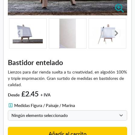
A
m
p
l
i
a
r
i
m
Bastidor entelado
a
g
Lienzos para dar rienda suelta a tu creatividad, en algodón 100%
e
y triple imprimación. Gran surtido de medidas en bastidores de
n
calidad.
-
£2.45
Desde
+ IVA
B
a
M
Medidas Figura / Paisaje / Marina
s
e
t
d
i
i
d
d
Añadir al carrito
o