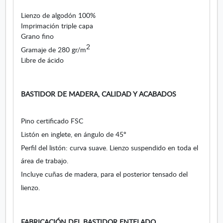
a
Lienzo de algodón 100%
.
Imprimación triple capa
S
Grano fino
e
2
Gramaje de 280 gr/m
a
Libre de ácido
b
r
e
e
BASTIDOR DE MADERA, CALIDAD Y ACABADOS
n
v
Pino certificado FSC
e
Listón en inglete, en ángulo de 45º
n
t
Perfil del listón: curva suave. Lienzo suspendido en toda el
a
área de trabajo.
n
Incluye cuñas de madera, para el posterior tensado del
a
n
lienzo.
u
e
v
FABRICACIÓN DEL BASTIDOR ENTELADO