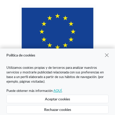
Política de cookies
Utilizamos cookies propias y de terceros para analizar nuestros
servicios y mostrarle publicidad relacionada con sus preferencias en
"ARANDA ARTE-VÉRTICE SL ha sido beneficiaria del Fondo Europeo
base a un perfil elaborado a partir de sus hábitos de navegación. (por
de Desarrollo Regional cuyo objetivo es mejorar la competitividad de
ejemplo, páginas visitadas).
las Pymes y gracias al cual ha puesto en marcha un Plan de Marketing
Digital Internacional con el objetivo de mejorar su posicionamiento
Puede obtener más información
AQUÍ
.
online en mercados exteriores durante el año 2020. Para ello ha
Aceptar cookies
contado con el apoyo del Programa XPANDE DIGITAL de la Cámara
de Comercio de Burgos."
Rechazar cookies
Creado con Atnova Shop