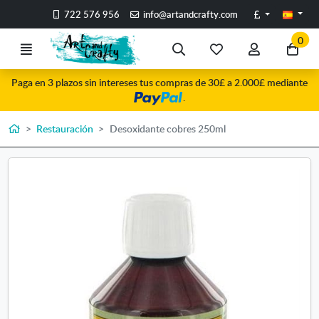
Ir al contenido principal de la página
Libras
722 576 956
info@artandcrafty.com
0
Menú
Búsqueda
Mis
Mi
Ir
artículos
cuenta
a
Paga en 3 plazos sin intereses tus compras de 30£ a 2.000£ mediante
favoritos
mi
.
co
Inicio
Restauración
Desoxidante cobres 250ml