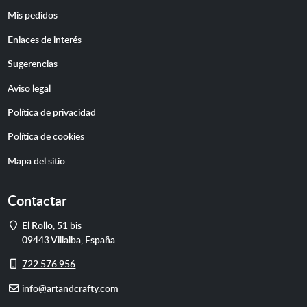
Mis pedidos
Enlaces de interés
Sugerencias
Aviso legal
Política de privacidad
Política de cookies
Mapa del sitio
Contactar
Dirección
El Rollo, 51 bis
09443
Villalba
,
España
Móvil
722 576 956
E-
info@artandcrafty.com
mail