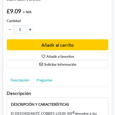
g
£9.09
e
+ IVA
n
-
Cantidad
D
e
s
o
Añadir al carrito
x
i
Añadir a favoritos
d
a
Solicitar información
n
t
e
Descripción
Preguntas
c
o
Descripción
b
r
DESCRIPCIÓN Y CARACTERÍSTICAS
e
s
®
El DESOXIDANTE COBRES LOUIS XIII
devuelve a los