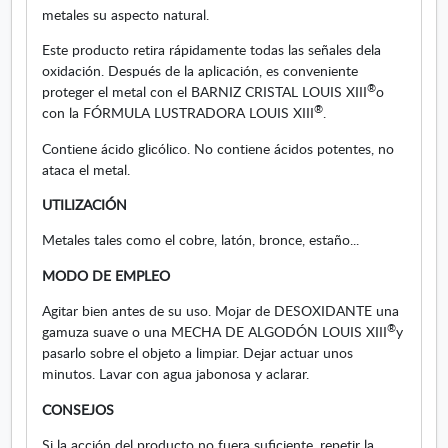
2
metales su aspecto natural.
5
Este producto retira rápidamente todas las señales dela
0
oxidación. Después de la aplicación, es conveniente
m
®
proteger el metal con el BARNIZ CRISTAL LOUIS XIII
o
l
®
con la FÓRMULA LUSTRADORA LOUIS XIII
.
Contiene ácido glicólico. No contiene ácidos potentes, no
ataca el metal.
UTILIZACIÓN
Metales tales como el cobre, latón, bronce, estaño...
MODO DE EMPLEO
Agitar bien antes de su uso. Mojar de DESOXIDANTE una
®
gamuza suave o una MECHA DE ALGODÓN LOUIS XIII
y
pasarlo sobre el objeto a limpiar. Dejar actuar unos
minutos. Lavar con agua jabonosa y aclarar.
CONSEJOS
Si la acción del producto no fuera suficiente, repetir la