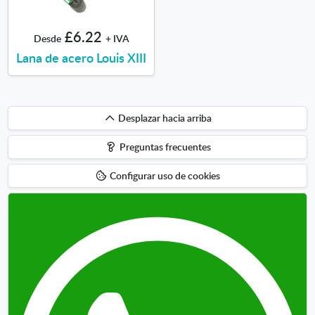
£6.22
Desde
+ IVA
Lana de acero Louis XIII
Desplazar
Desplazar hacia arriba
hacia
Preguntas frecuentes
arriba
Configurar uso de cookies