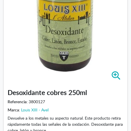
A
m
p
Desoxidante cobres 250ml
l
i
Referencia:
3800127
a
Marca:
Louis XIII - Avel
r
i
Devuelve a los metales su aspecto natural. Este producto retira
m
rápidamente todas las señales de la oxidación. Desoxidante para
a
cobre, latón y bronce.