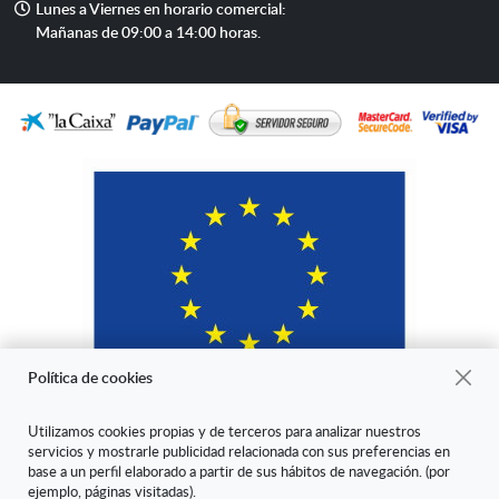
Horario
Lunes a Viernes en horario comercial:
de
Mañanas de 09:00 a 14:00 horas.
atención
Política de cookies
Utilizamos cookies propias y de terceros para analizar nuestros
servicios y mostrarle publicidad relacionada con sus preferencias en
"ARANDA ARTE-VÉRTICE SL ha sido beneficiaria del Fondo Europeo
base a un perfil elaborado a partir de sus hábitos de navegación. (por
de Desarrollo Regional cuyo objetivo es mejorar la competitividad de
ejemplo, páginas visitadas).