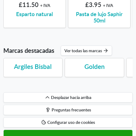
£11.50
£3.95
+ IVA
+ IVA
Esparto natural
Pasta de lujo Saphir
50ml
Marcas destacadas
Ver todas las marcas
Argiles Bisbal
Golden
Desplazar
Desplazar hacia arriba
hacia
Preguntas frecuentes
arriba
Configurar uso de cookies