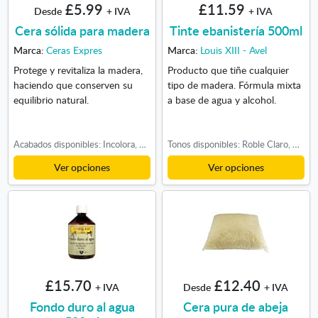
£5.99
£11.59
Desde
+ IVA
+ IVA
Cera sólida para madera
Tinte ebanistería 500ml
Marca:
Ceras Expres
Marca:
Louis XIII - Avel
Protege y revitaliza la madera,
Producto que tiñe cualquier
haciendo que conserven su
tipo de madera. Fórmula mixta
equilibrio natural.
a base de agua y alcohol.
Acabados disponibles: Incolora, Nogal
Tonos disponibles: Roble Claro, Roble Oscuro, Cerezo
Ver opciones
Ver opciones
£15.70
£12.40
+ IVA
Desde
+ IVA
Fondo duro al agua
Cera pura de abeja