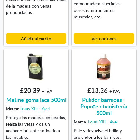
como madera, suerficies
de la madera con venas
porosas, intrumentos
pronunciadas.
musicales, etc.
Añadir al carrito
Ver opciones
£20.39
£13.26
+ IVA
+ IVA
Matine goma laca 500ml
Pulidor barnices -
Popote ebanistería
Marca:
Louis XIII - Avel
500ml
Protege las maderas enceradas,
Marca:
Louis XIII - Avel
realza las vetas y da un
acabado brillante-satinado a
Pule y devuelve el brillo y
los muebles.
esplendor a los barnices.