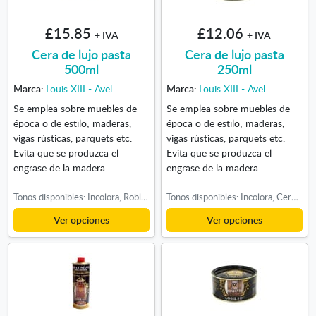
£15.85
£12.06
+ IVA
+ IVA
Cera de lujo pasta
Cera de lujo pasta
500ml
250ml
Marca:
Louis XIII - Avel
Marca:
Louis XIII - Avel
Se emplea sobre muebles de
Se emplea sobre muebles de
época o de estilo; maderas,
época o de estilo; maderas,
vigas rústicas, parquets etc.
vigas rústicas, parquets etc.
Evita que se produzca el
Evita que se produzca el
engrase de la madera.
engrase de la madera.
Tonos disponibles: Incolora, Roble claro, Roble Medio, Roble Oscuro, Cerezo
Tonos disponibles: Incolora, Cerezo, Roble Claro, Roble Medio, Roble Oscuro, Nogal
Ver opciones
Ver opciones