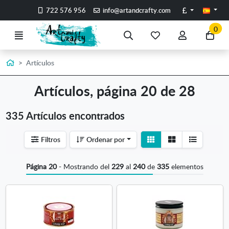
Ir al contenido principal de la página
Libras
722 576 956
info@artandcrafty.com
0
Menú
Búsqueda
Mis
Mi
Ir
artículos
cuenta
a
favoritos
mi
Inicio
Artículos
co
Artículos, página 20 de 28
335 Artículos encontrados
Ver
Ver
Filtros
Ordenar por
detalle
listado
Página 20
- Mostrando del
229
al
240
de
335
elementos