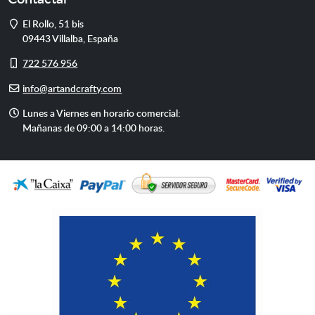
Dirección
El Rollo, 51 bis
09443
Villalba
,
España
Móvil
722 576 956
E-
info@artandcrafty.com
mail
Horario
Lunes a Viernes en horario comercial:
de
Mañanas de 09:00 a 14:00 horas.
atención