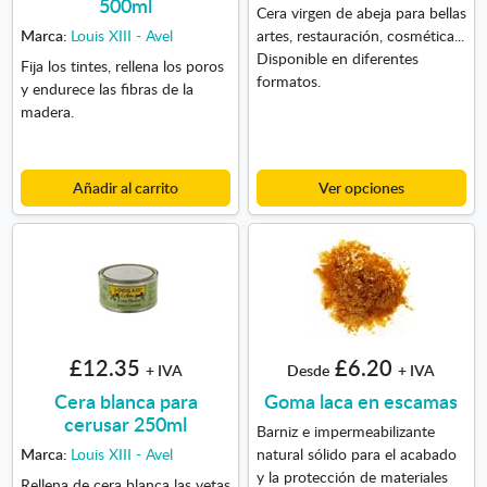
500ml
Cera virgen de abeja para bellas
Marca:
Louis XIII - Avel
artes, restauración, cosmética...
Disponible en diferentes
Fija los tintes, rellena los poros
formatos.
y endurece las fibras de la
madera.
Añadir al carrito
Ver opciones
£12.35
£6.20
+ IVA
Desde
+ IVA
Cera blanca para
Goma laca en escamas
cerusar 250ml
Barniz e impermeabilizante
Marca:
Louis XIII - Avel
natural sólido para el acabado
y la protección de materiales
Rellena de cera blanca las vetas