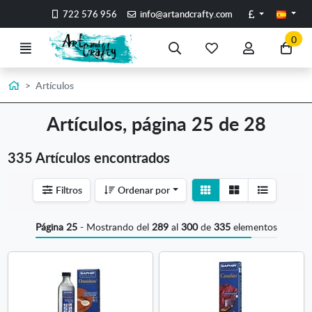
Ir al contenido principal de la página
Libras
722 576 956
info@artandcrafty.com
0
Menú
Búsqueda
Mis
Mi
Ir
artículos
cuenta
a
favoritos
mi
Inicio
Artículos
co
Artículos, página 25 de 28
335 Artículos encontrados
Ver
Ver
Filtros
Ordenar por
detalle
listado
Página 25
- Mostrando del
289
al
300
de
335
elementos