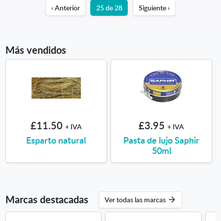
‹ Anterior
25 de 28
Siguiente ›
Más vendidos
£11.50
£3.95
+ IVA
+ IVA
Esparto natural
Pasta de lujo Saphir
50ml
Marcas destacadas
Ver todas las marcas