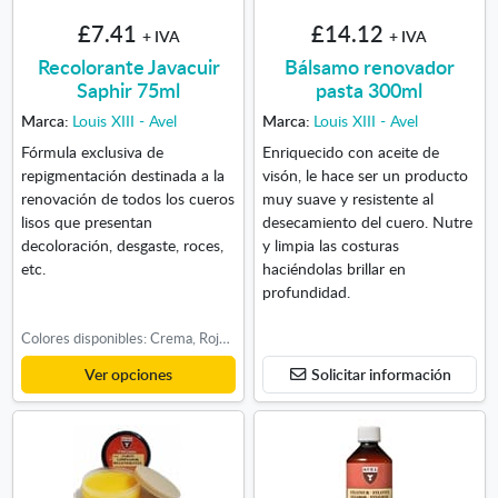
£7.41
£14.12
+ IVA
+ IVA
Recolorante Javacuir
Bálsamo renovador
Saphir 75ml
pasta 300ml
Marca:
Louis XIII - Avel
Marca:
Louis XIII - Avel
Fórmula exclusiva de
Enriquecido con aceite de
repigmentación destinada a la
visón, le hace ser un producto
renovación de todos los cueros
muy suave y resistente al
lisos que presentan
desecamiento del cuero. Nutre
decoloración, desgaste, roces,
y limpia las costuras
etc.
haciéndolas brillar en
profundidad.
Colores disponibles: Crema, Rojo, Verde Oscuro
Ver opciones
Solicitar información