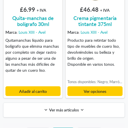
£6.99
£46.48
+ IVA
+ IVA
Quita-manchas de
Crema pigmentaria
bolígrafo 30ml
tintante 375ml
Marca:
Louis XIII - Avel
Marca:
Louis XIII - Avel
Quitamanchas líquido para
Producto para retintar todo
bolígrafo que elimina manchas
tipo de muebles de cuero liso,
por completo sin dejar rastro
devolviéndoles su belleza y
alguno a pesar de ser una de
brillo de origen.
las manchas más difíciles de
Disponible en varios tonos.
quitar de un cuero liso.
Tonos disponibles: Negro, Marrón Claro, Marrón Medio, Marrón Medio, Marrón Oscuro, Marrón Oscuro, Azul Marino, Azul Marino, Verde Oscuro
Añadir al carrito
Ver opciones
Ver más artículos