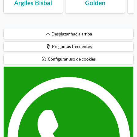
Argiles Bisbal
Golden
Desplazar
Desplazar hacia arriba
hacia
Preguntas frecuentes
arriba
Configurar uso de cookies