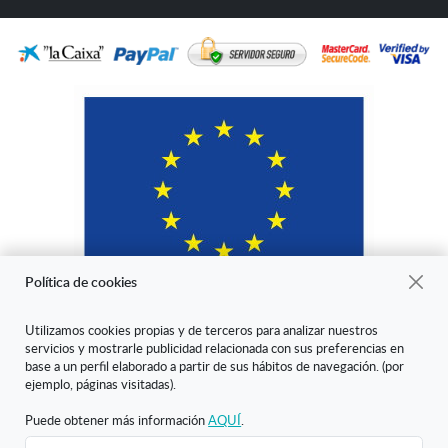
Política de cookies
Utilizamos cookies propias y de terceros para analizar nuestros
servicios y mostrarle publicidad relacionada con sus preferencias en
"ARANDA ARTE-VÉRTICE SL ha sido beneficiaria del Fondo Europeo
base a un perfil elaborado a partir de sus hábitos de navegación. (por
de Desarrollo Regional cuyo objetivo es mejorar la competitividad de
ejemplo, páginas visitadas).
las Pymes y gracias al cual ha puesto en marcha un Plan de Marketing
Digital Internacional con el objetivo de mejorar su posicionamiento
Puede obtener más información
AQUÍ
.
online en mercados exteriores durante el año 2020. Para ello ha