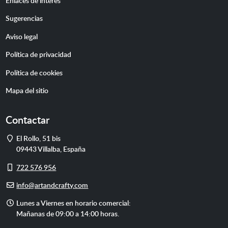
Enlaces de interés
Sugerencias
Aviso legal
Política de privacidad
Política de cookies
Mapa del sitio
Contactar
Dirección
El Rollo, 51 bis
09443
Villalba
,
España
Móvil
722 576 956
E-
info@artandcrafty.com
mail
Horario
Lunes a Viernes en horario comercial:
de
Mañanas de 09:00 a 14:00 horas.
atención