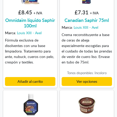
£8.45
£7.31
+ IVA
+ IVA
Omnidaim líquido Saphir
Canadian Saphir 75ml
100ml
Marca:
Louis XIII - Avel
Marca:
Louis XIII - Avel
Crema reconstituyente a base
Fórmula exclusiva de
de ceras de abeja
disolventes con una base
especialmente escogidas para
limpiadora. Tratamiento para
el cuidado de todas las prendas
ante, nubuck, cueros con pelo,
de vestir de cuero liso. Envase
crespón y textiles.
en tubo de 75ml.
Tonos disponibles: Incoloro
Añadir al carrito
Ver opciones