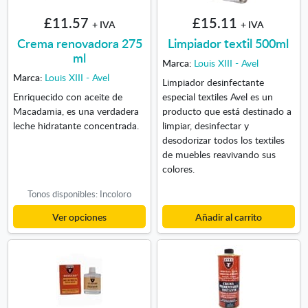
£11.57
£15.11
+ IVA
+ IVA
Crema renovadora 275
Limpiador textil 500ml
ml
Marca:
Louis XIII - Avel
Marca:
Louis XIII - Avel
Limpiador desinfectante
Enriquecido con aceite de
especial textiles Avel es un
Macadamia, es una verdadera
producto que está destinado a
leche hidratante concentrada.
limpiar, desinfectar y
desodorizar todos los textiles
de muebles reavivando sus
colores.
Tonos disponibles: Incoloro
Ver opciones
Añadir al carrito