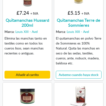
£7.24
£5.15
+ IVA
+ IVA
Quitamanchas Hussard
Quitamanchas Terre de
200ml
Sommieres
Marca:
Louis XIII - Avel
Marca:
Louis XIII - Avel
Elimina las manchas tanto en
El quitamanchas en polvo Terre
textiles como en todos los
de Sommieres es 100%
cueros lisos, sean manchas
Natural. Quita las manchas en
recientes o antiguas.
seco de las sedas, textiles,
cueros, ante, nobuck, madera,
baldosa etc.
Añadir al carrito
Avíseme cuando haya stock