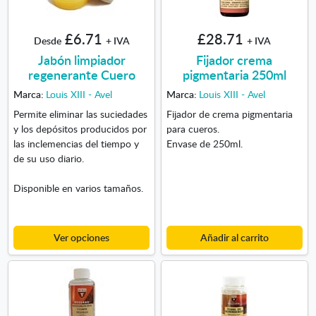
£6.71
£28.71
Desde
+ IVA
+ IVA
Jabón limpiador
Fijador crema
regenerante Cuero
pigmentaria 250ml
Marca:
Louis XIII - Avel
Marca:
Louis XIII - Avel
Permite eliminar las suciedades
Fijador de crema pigmentaria
y los depósitos producidos por
para cueros.
las inclemencias del tiempo y
Envase de 250ml.
de su uso diario.
Disponible en varios tamaños.
Ver opciones
Añadir al carrito