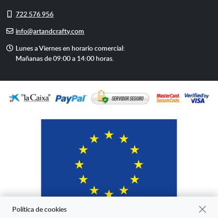
Móvil
722 576 956
E-
info@artandcrafty.com
mail
Horario
Lunes a Viernes en horario comercial:
de
Mañanas de 09:00 a 14:00 horas.
atención
Política de cookies