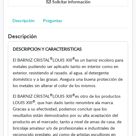
Solicitar información
z
"
C
Descripción
Preguntas
r
i
Descripción
s
t
DESCRIPCION Y CARACTERISTICAS
a
l
®
®
El BARNIZ CRISTAL
LOUIS XIII
es un barniz incoloro para
"
metales pudiendo ser aplicado tanto en interior como en
m
exterior, resistiendo al rayado, al agua, al detergente
e
doméstico y a las grasas. Asegura una buena protección de
t
los metales sin alterar el color de los mismos.
a
l
®
®
El BARNIZ CRISTAL
LOUIS XIII
es otro de los productos
e
®
LOUIS XIII
, que han dado tanto renombre a
la marca.
s
Gracias
a su efectividad, podemos concluir que los
1
resultados están demostrados por su alta aceptación del
2
producto en el mercado, tanto a nivel de amas de casa, de
5
bricolaje amateur y/o de profesionales e industriales de
m
reconocido prestigio, así como de artistas escultores en