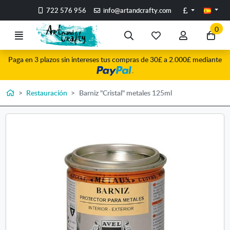
Ir al contenido principal de la página
Libras
722 576 956
info@artandcrafty.com
0
Menú
Búsqueda
Mis
Mi
Ir
artículos
cuenta
a
Paga en 3 plazos sin intereses tus compras de 30£ a 2.000£ mediante
favoritos
mi
.
co
Inicio
Restauración
Barniz "Cristal" metales 125ml