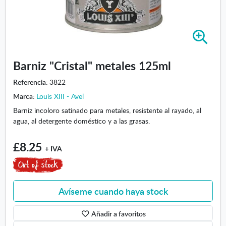
A
m
p
Barniz "Cristal" metales 125ml
l
i
Referencia:
3822
a
Marca:
Louis XIII - Avel
r
i
Barniz incoloro satinado para metales, resistente al rayado, al
m
agua, al detergente doméstico y a las grasas.
a
g
£8.25
+ IVA
e
n
-
B
Avíseme cuando haya stock
a
r
Añadir a favoritos
n
i