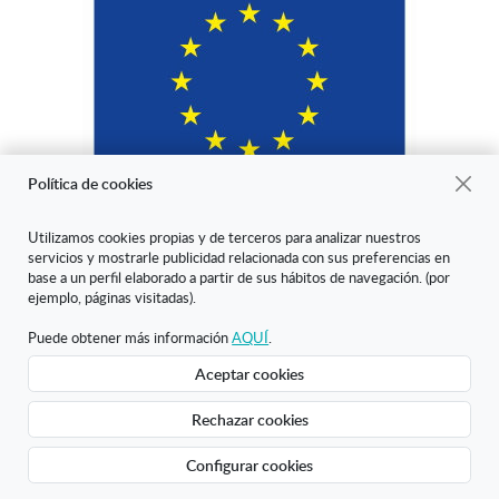
Política de cookies
Utilizamos cookies propias y de terceros para analizar nuestros
servicios y mostrarle publicidad relacionada con sus preferencias en
"ARANDA ARTE-VÉRTICE SL ha sido beneficiaria del Fondo Europeo
base a un perfil elaborado a partir de sus hábitos de navegación. (por
de Desarrollo Regional cuyo objetivo es mejorar la competitividad de
ejemplo, páginas visitadas).
las Pymes y gracias al cual ha puesto en marcha un Plan de Marketing
Digital Internacional con el objetivo de mejorar su posicionamiento
Puede obtener más información
AQUÍ
.
online en mercados exteriores durante el año 2020. Para ello ha
Aceptar cookies
contado con el apoyo del Programa XPANDE DIGITAL de la Cámara
de Comercio de Burgos."
Rechazar cookies
Creado con Atnova Shop
Configurar cookies