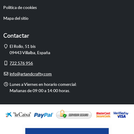
Política de cookies
Mapa del sitio
Contactar
Dirección
El Rollo, 51 bis
09443
Villalba
,
España
Móvil
722 576 956
E-
info@artandcrafty.com
mail
Horario
Lunes a Viernes en horario comercial:
de
Mañanas de 09:00 a 14:00 horas.
atención