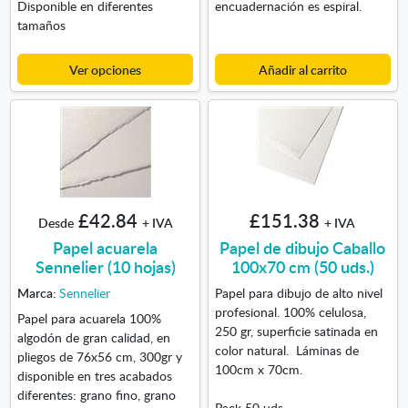
Disponible en diferentes
encuadernación es espiral.
tamaños
Ver opciones
Añadir al carrito
£42.84
£151.38
Desde
+ IVA
+ IVA
Papel acuarela
Papel de dibujo Caballo
Sennelier (10 hojas)
100x70 cm (50 uds.)
Marca:
Sennelier
Papel para dibujo de alto nivel
profesional. 100% celulosa,
Papel para acuarela 100%
250 gr, superficie satinada en
algodón de gran calidad, en
color natural. Láminas de
pliegos de 76x56 cm, 300gr y
100cm x 70cm.
disponible en tres acabados
diferentes: grano fino, grano
Pack 50 uds.