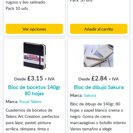
rugoso y liso satinado.
Pack 10 uds.
Ver opciones
Añadir al carrito
£3.15
£2.84
Desde
+ IVA
Desde
+ IVA
Bloc de bocetos 140gr
Bloc de dibujo Sakura
80 hojas
Marca:
Sakura
Marca:
Royal Talens
Bloc de dibujo de 140gr, 80
Cuadernos de bocetos de
hojas y papel blanco crema o
Talens Art Creation, perfectos
negro. Goma de cierre,
para lápiz, pastel, pintura
marcapáginas y bolsillo interior.
acrílica, témpera, tinta y
Varios tamaños a elegir.