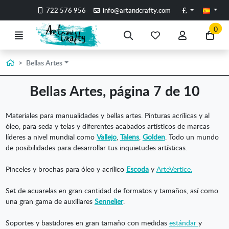
Ir al contenido principal de la página
Libras
722 576 956
info@artandcrafty.com
0
Menú
Búsqueda
Mis
Mi
Ir
artículos
cuenta
a
favoritos
mi
Inicio
Bellas Artes
co
Bellas Artes, página 7 de 10
Materiales para manualidades y bellas artes. Pinturas acrílicas y al
óleo, para seda y telas y diferentes acabados artísticos de marcas
líderes a nivel mundial como
Vallejo
,
Talens
,
Golden
. Todo un mundo
de posibilidades para desarrollar tus inquietudes artísticas.
Pinceles y brochas para óleo y acrílico
Escoda
y
ArteVertice.
Set de acuarelas en gran cantidad de formatos y tamaños, así como
una gran gama de auxiliares
Sennelier
.
Soportes y bastidores en gran tamaño con medidas
estándar
y