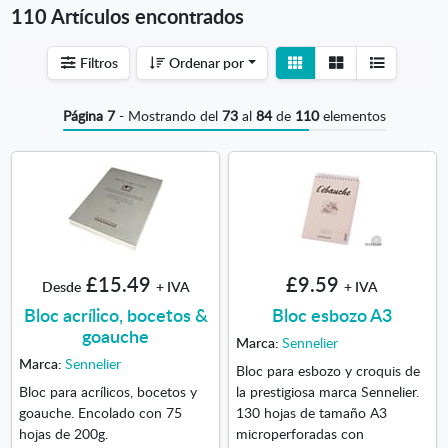
110 Artículos encontrados
Ver
Ver
Filtros
Ordenar por
detalle
listado
Página 7
- Mostrando del
73
al
84
de
110
elementos
£15.49
£9.59
Desde
+ IVA
+ IVA
Bloc acrílico, bocetos &
Bloc esbozo A3
goauche
Marca:
Sennelier
Marca:
Sennelier
Bloc para esbozo y croquis de
Bloc para acrílicos, bocetos y
la prestigiosa marca Sennelier.
goauche. Encolado con 75
130 hojas de tamaño A3
hojas de 200g.
microperforadas con