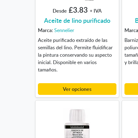
£3.83
Desde
+ IVA
Aceite de lino purificado
B
Marca:
Sennelier
Marc
Aceite purificado extraído de las
Barniz
semillas del lino. Permite fluidificar
poliur
la pintura conservando su aspecto
tamañ
inicial. Disponible en varios
y brill
tamaños.
Ver opciones