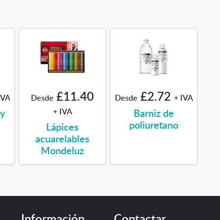
£11.40
£2.72
IVA
Desde
Desde
+ IVA
vy
+ IVA
Barniz de
poliuretano
Lápices
acuarelables
Mondeluz
Información
Contactar