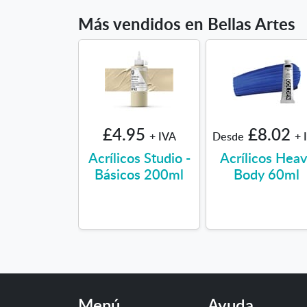
Más vendidos en Bellas Artes
£4.95
£8.02
+ IVA
Desde
+ 
Acrílicos Studio -
Acrílicos Hea
Básicos 200ml
Body 60ml
Menú
Ayuda