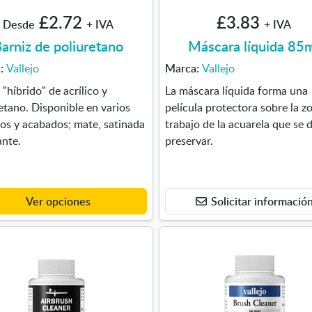
£2.72
£3.83
Desde
+ IVA
+ IVA
arniz de poliuretano
Máscara líquida 85
a:
Vallejo
Marca:
Vallejo
 "híbrido" de acrílico y
La máscara líquida forma una
etano. Disponible en varios
película protectora sobre la z
os y acabados; mate, satinada
trabajo de la acuarela que se 
ante.
preservar.
Ver opciones
Solicitar informació