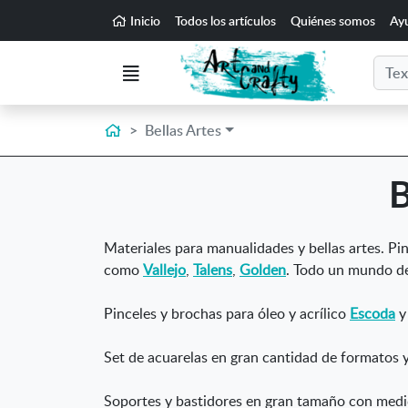
Ir al contenido principal de la página
Inicio
Todos los artículos
Quiénes somos
Ay
Buscar
Menú
Inicio
Bellas Artes
B
Materiales para manualidades y bellas artes. Pint
como
Vallejo
,
Talens
,
Golden
. Todo un mundo de 
Pinceles y brochas para óleo y acrílico
Escoda
Set de acuarelas en gran cantidad de formatos 
Soportes y bastidores en gran tamaño con med