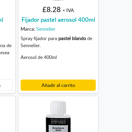
£8.28
+ IVA
ml
Fijador pastel aerosol 400ml
Marca:
Sennelier
Spray fijador para
pastel blando
de
ona de
Sennelier.
desea
Aerosol de 400ml
n
Añadir al carrito