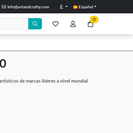
Libras
info@artandcrafty.com
Español
0
Mis
Mi
Ir
artículos
cuenta
a
favoritos
mi
compra
10
artísticos de marcas líderes a nivel mundial