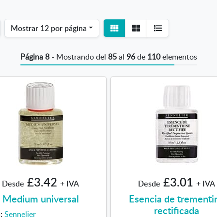
Ver
Ver
Mostrar
12 por página
detalle
listado
Página 8
- Mostrando del
85
al
96
de
110
elementos
£3.42
£3.01
Desde
+ IVA
Desde
+ IVA
Medium universal
Esencia de trementi
rectificada
a:
Sennelier