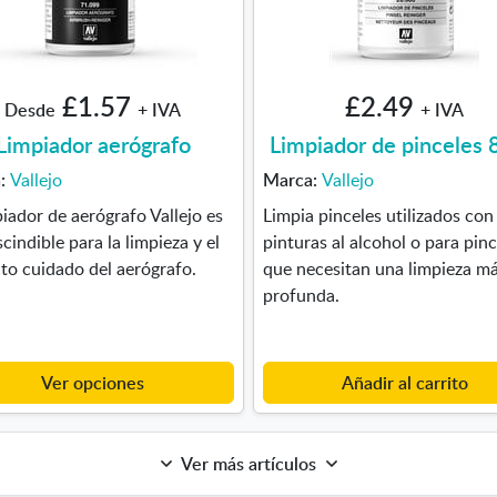
£1.57
£2.49
Desde
+ IVA
+ IVA
Limpiador aerógrafo
Limpiador de pinceles
a:
Vallejo
Marca:
Vallejo
piador de aerógrafo Vallejo es
Limpia pinceles utilizados con
cindible para la limpieza y el
pinturas al alcohol o para pinc
to cuidado del aerógrafo.
que necesitan una limpieza m
profunda.
Ver opciones
Añadir al carrito
Ver más artículos