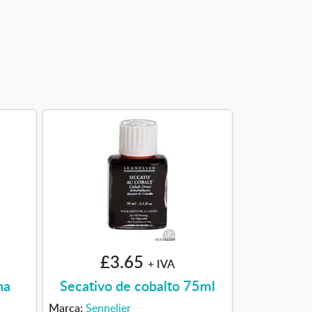
£3.65
+ IVA
na
Secativo de cobalto 75ml
Marca:
Sennelier