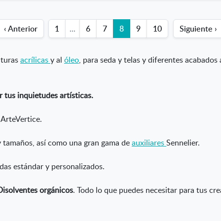
‹ Anterior
1
...
6
7
8
9
10
Siguiente ›
nturas
acrílicas
y al
óleo
, para seda y telas y diferentes acabados 
 tus inquietudes artísticas.
 ArteVertice.
y tamaños, así como una gran gama de
auxiliares
Sennelier.
das estándar y personalizados.
Disolventes orgánicos
. Todo lo que puedes necesitar para tus cre