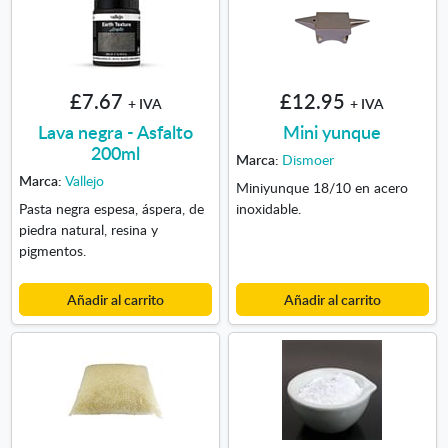
£7.67
£12.95
+ IVA
+ IVA
Lava negra - Asfalto
Mini yunque
200ml
Marca:
Dismoer
Marca:
Vallejo
Miniyunque 18/10 en acero
Pasta negra espesa, áspera, de
inoxidable.
piedra natural, resina y
pigmentos.
Añadir al carrito
Añadir al carrito