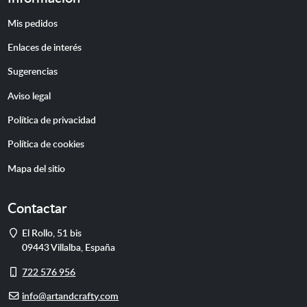
Mis pedidos
Enlaces de interés
Sugerencias
Aviso legal
Política de privacidad
Política de cookies
Mapa del sitio
Contactar
Dirección
El Rollo, 51 bis
09443
Villalba
,
España
Móvil
722 576 956
E-
info@artandcrafty.com