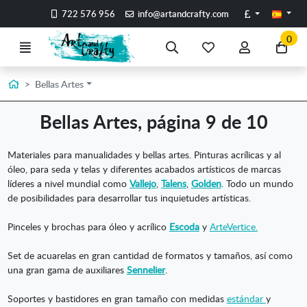
Ir al contenido principal de la página
Libras
722 576 956
info@artandcrafty.com
0
Menú
Búsqueda
Mis
Mi
Ir
artículos
cuenta
a
favoritos
mi
Inicio
Bellas Artes
co
Bellas Artes, página 9 de 10
Materiales para manualidades y bellas artes. Pinturas acrílicas y al
óleo, para seda y telas y diferentes acabados artísticos de marcas
líderes a nivel mundial como
Vallejo
,
Talens
,
Golden
. Todo un mundo
de posibilidades para desarrollar tus inquietudes artísticas.
Pinceles y brochas para óleo y acrílico
Escoda
y
ArteVertice.
Set de acuarelas en gran cantidad de formatos y tamaños, así como
una gran gama de auxiliares
Sennelier
.
Soportes y bastidores en gran tamaño con medidas
estándar
y