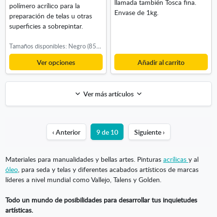
llamada también Tosca fina.
polímero acrílico para la
Envase de 1kg.
preparación de telas u otras
superficies a sobrepintar.
Tamaños disponibles: Negro (85ml), Blanco (240ml), Blanco (750ml)
Ver opciones
Añadir al carrito
Ver más artículos
‹ Anterior
9 de 10
Siguiente ›
Materiales para manualidades y bellas artes. Pinturas
acrílicas
y al
óleo
, para seda y telas y diferentes acabados artísticos de marcas
líderes a nivel mundial como Vallejo, Talens y Golden.
Todo un mundo de posibilidades para desarrollar tus inquietudes
artísticas.