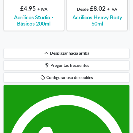
£4.95
£8.02
+ IVA
Desde
+ IVA
Acrílicos Studio -
Acrílicos Heavy Body
Básicos 200ml
60ml
Desplazar
Desplazar hacia arriba
hacia
Preguntas frecuentes
arriba
Configurar uso de cookies