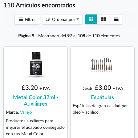
110 Artículos encontrados
Ver
Ver
Filtros
Ordenar por
detalle
listado
Página 9
- Mostrando del
97
al
108
de
110
elementos
£3.20
£3.00
+ IVA
Desde
+ IVA
Metal Color 32ml -
Espátulas
Auxiliares
Espátulas de gran calidad par
Marca:
Vallejo
óleo y acrílico.
Productos auxiliares para
mejorar el acabado conseguido
con tus Metal Color.