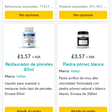
Referencias disponibles: 77657. Barniz Metal Brillante, 77660. Imprimación Negro Brillo
Modelos disponibles: Nº1, Nº2, Nº3, Nº4, Nº5, Nº6, Nº8
Ver opciones
Ver opciones
£1.57
£3.57
+ IVA
+ IVA
Restaurador de pinceles
Piedra pómez blanca
85ml
Marca:
Vallejo
Marca:
Vallejo
Pasta acrílica de muy alta
Líquido para suavizar y
viscosidad, formulada con
restaurar todo tipo de pinceles.
piedra pómez natural y blanco
Envase 85ml.
titanio. Envase de 200ml
Añadir al carrito
Añadir al carrito