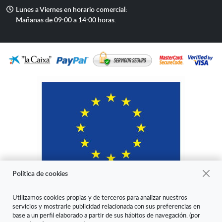
mail
Horario
Lunes a Viernes en horario comercial:
de
Mañanas de 09:00 a 14:00 horas.
atención
Política de cookies
Utilizamos cookies propias y de terceros para analizar nuestros
servicios y mostrarle publicidad relacionada con sus preferencias en
"ARANDA ARTE-VÉRTICE SL ha sido beneficiaria del Fondo Europeo
base a un perfil elaborado a partir de sus hábitos de navegación. (por
de Desarrollo Regional cuyo objetivo es mejorar la competitividad de