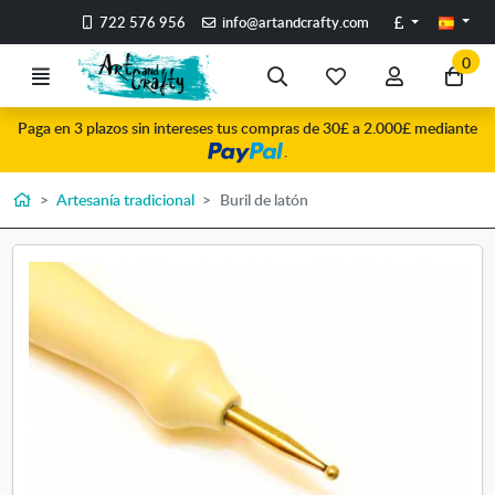
Ir al contenido principal de la página
Libras
722 576 956
info@artandcrafty.com
0
Menú
Búsqueda
Mis
Mi
Ir
artículos
cuenta
a
Paga en 3 plazos sin intereses tus compras de 30£ a 2.000£ mediante
favoritos
mi
.
co
Inicio
Artesanía tradicional
Buril de latón