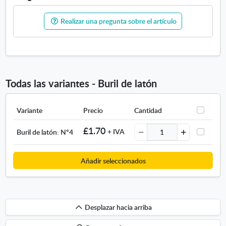
Realizar una pregunta sobre el artículo
Todas las variantes - Buril de latón
Variante
Precio
Cantidad
£1.70
+ IVA
Buril de latón: Nº4
Añadir seleccionados
Desplazar
Desplazar hacia arriba
hacia