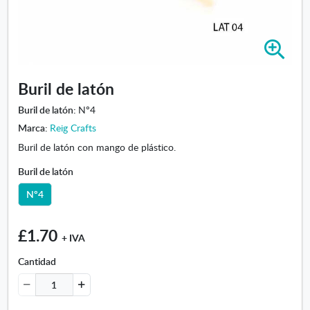
A
m
p
Buril de latón
l
i
Buril de latón:
Nº4
a
Marca:
Reig Crafts
r
Buril de latón con mango de plástico.
i
m
Buril de latón
a
g
Nº4
e
n
£1.70
-
+ IVA
B
Cantidad
u
r
i
l