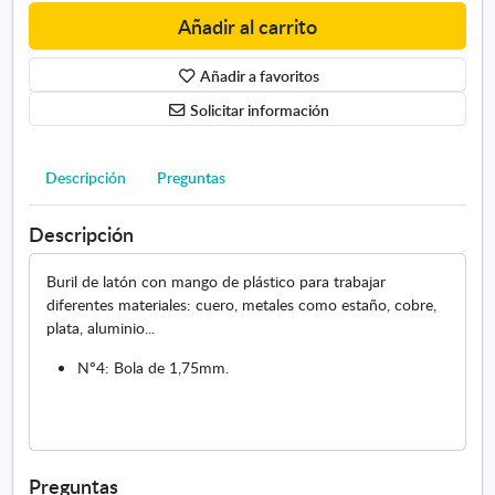
d
Añadir al carrito
e
l
Añadir a favoritos
a
Solicitar información
t
ó
n
Descripción
Preguntas
Descripción
Buril de latón con mango de plástico para trabajar
diferentes materiales: cuero, metales como estaño, cobre,
plata, aluminio...
Nº4: Bola de 1,75mm.
Preguntas