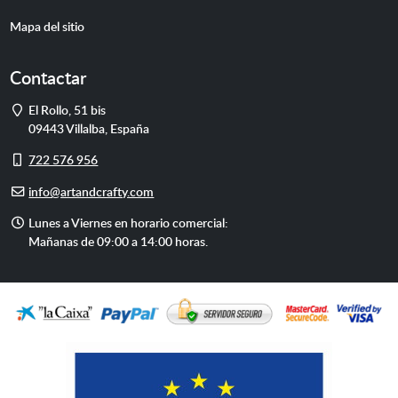
Mapa del sitio
Contactar
Dirección
El Rollo, 51 bis
09443
Villalba
,
España
Móvil
722 576 956
E-
info@artandcrafty.com
mail
Horario
Lunes a Viernes en horario comercial:
de
Mañanas de 09:00 a 14:00 horas.
atención