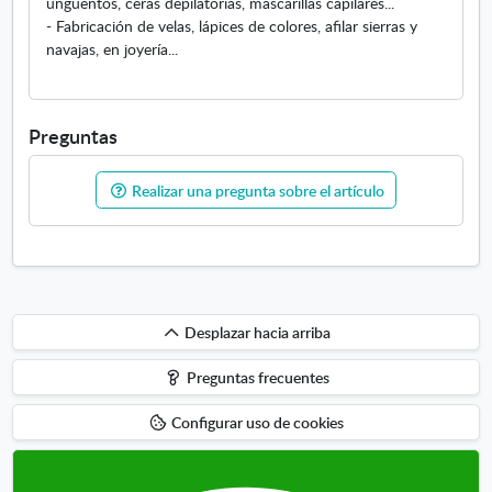
ungüentos, ceras depilatorias, mascarillas capilares...
r
- Fabricación de velas, lápices de colores, afilar sierras y
e
navajas, en joyería...
e
n
v
e
Preguntas
n
t
Realizar una pregunta sobre el artículo
a
n
a
n
u
e
Desplazar
Desplazar hacia arriba
v
hacia
a
Preguntas frecuentes
arriba
Configurar uso de cookies