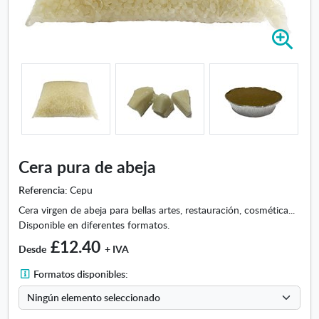
A
m
p
l
i
a
r
i
m
Cera pura de abeja
a
g
Referencia:
Cepu
e
Cera virgen de abeja para bellas artes, restauración, cosmética...
n
Disponible en diferentes formatos.
-
£12.40
C
Desde
+ IVA
e
F
Formatos disponibles:
r
o
a
r
p
m