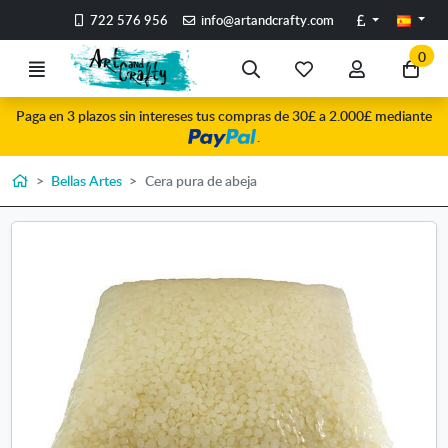
Ir al contenido principal de la página
Libras
722 576 956
info@artandcrafty.com
0
Menú
Búsqueda
Mis
Mi
Ir
artículos
cuenta
a
Paga en 3 plazos sin intereses tus compras de 30£ a 2.000£ mediante
favoritos
mi
.
co
Inicio
Bellas Artes
Cera pura de abeja