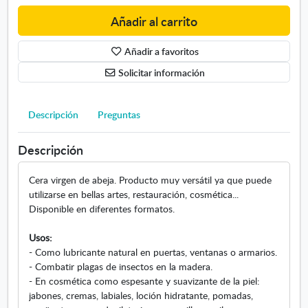
u
a
r
Añadir al carrito
t
a
o
d
Añadir a favoritos
s
e
d
Solicitar información
a
i
b
s
e
p
Descripción
Preguntas
j
o
a
n
Descripción
i
b
Cera virgen de abeja. Producto muy versátil ya que puede
l
utilizarse en bellas artes, restauración, cosmética...
e
Disponible en diferentes formatos.
s
:
Usos:
.
- Como lubricante natural en puertas, ventanas o armarios.
S
- Combatir plagas de insectos en la madera.
e
- En cosmética como espesante y suavizante de la piel:
a
jabones, cremas, labiales, loción hidratante, pomadas,
b