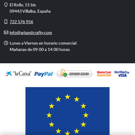
Dirección
El Rollo, 51 bis
09443
Villalba
,
España
Móvil
722 576 956
E-
info@artandcrafty.com
mail
Horario
Lunes a Viernes en horario comercial:
de
Mañanas de 09:00 a 14:00 horas.
atención