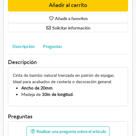
Añadir al carrito
e
b
a
Añadir a favoritos
m
Solicitar información
b
ú
n
Descripción
Preguntas
a
t
Descripción
u
r
Cinta de bambú natural trenzada en patrón de espigas.
a
Ideal para acabados de cestería o decoración general.
l
Ancho de 20mm
.
1
Madeja de
10m de longitud.
0
m
Preguntas
Realizar una pregunta sobre el artículo