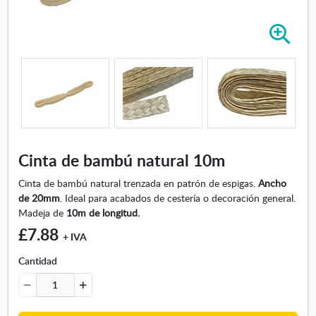
A
m
p
l
i
a
r
i
m
Cinta de bambú natural 10m
a
g
Cinta de bambú natural trenzada en patrón de espigas.
Ancho
e
de 20mm
. Ideal para acabados de cestería o decoración general.
n
Madeja de
10m de longitud.
-
£7.88
+ IVA
C
i
Cantidad
n
t
a
d