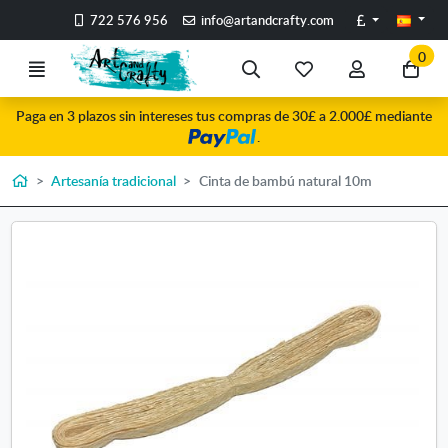
Ir al contenido principal de la página
Libras
722 576 956
info@artandcrafty.com
0
Menú
Búsqueda
Mis
Mi
Ir
artículos
cuenta
a
Paga en 3 plazos sin intereses tus compras de 30£ a 2.000£ mediante
favoritos
mi
.
co
Inicio
Artesanía tradicional
Cinta de bambú natural 10m