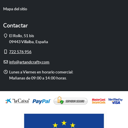
Mapa del sitio
Contactar
Dirección
El Rollo, 51 bis
09443
Villalba
,
España
Móvil
722 576 956
E-
info@artandcrafty.com
mail
Horario
Lunes a Viernes en horario comercial:
de
Mañanas de 09:00 a 14:00 horas.
atención