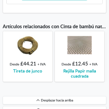
Artículos relacionados con Cinta de bambú natural 10m
£44.21
£12.45
Desde
+ IVA
Desde
+ IVA
Tireta de junco
Rejilla Papir malla
cuadrada
Desplazar
Desplazar hacia arriba
hacia