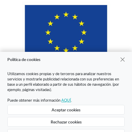
Política de cookies
Utilizamos cookies propias y de terceros para analizar nuestros
servicios y mostrarle publicidad relacionada con sus preferencias en
"ARANDA ARTE-VÉRTICE SL ha sido beneficiaria del Fondo Europeo
base a un perfil elaborado a partir de sus hábitos de navegación. (por
de Desarrollo Regional cuyo objetivo es mejorar la competitividad de
ejemplo, páginas visitadas).
las Pymes y gracias al cual ha puesto en marcha un Plan de Marketing
Digital Internacional con el objetivo de mejorar su posicionamiento
Puede obtener más información
AQUÍ
.
online en mercados exteriores durante el año 2020. Para ello ha
Aceptar cookies
contado con el apoyo del Programa XPANDE DIGITAL de la Cámara
de Comercio de Burgos."
Rechazar cookies
Creado con Atnova Shop