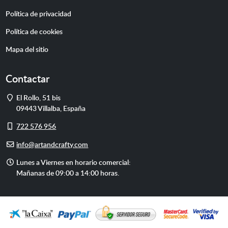
Política de privacidad
Política de cookies
Mapa del sitio
Contactar
Dirección
El Rollo, 51 bis
09443
Villalba
,
España
Móvil
722 576 956
E-
info@artandcrafty.com
mail
Horario
Lunes a Viernes en horario comercial:
de
Mañanas de 09:00 a 14:00 horas.
atención