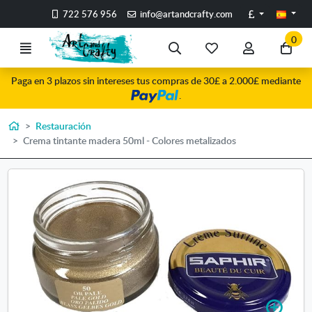
Ir al contenido principal de la página
Libras
722 576 956
info@artandcrafty.com
0
Menú
Búsqueda
Mis
Mi
Ir
artículos
cuenta
a
Paga en 3 plazos sin intereses tus compras de 30£ a 2.000£ mediante
favoritos
mi
.
co
Inicio
Restauración
Crema tintante madera 50ml - Colores metalizados
A