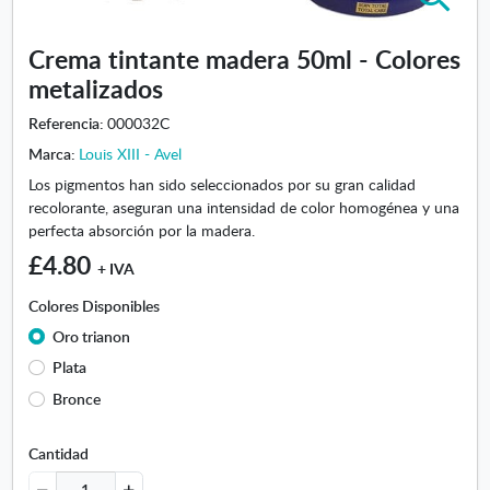
m
p
Crema tintante madera 50ml - Colores
l
metalizados
i
a
Referencia:
000032C
r
i
Marca:
Louis XIII - Avel
m
Los pigmentos han sido seleccionados por su gran calidad
a
recolorante, aseguran una intensidad de color homogénea y una
g
perfecta absorción por la madera.
e
£4.80
n
+ IVA
-
Colores Disponibles
C
Oro trianon
r
e
Plata
m
Bronce
a
t
i
Cantidad
n