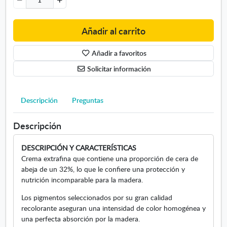
t
a
n
Añadir al carrito
t
e
Añadir a favoritos
m
a
Solicitar información
d
e
r
Descripción
Preguntas
a
5
Descripción
0
m
DESCRIPCIÓN Y CARACTERÍSTICAS
l
Crema extrafina que contiene una proporción de cera de
-
abeja de un 32%, lo que le confiere una protección y
C
nutrición incomparable para la madera.
o
l
Los pigmentos seleccionados por su gran calidad
o
recolorante aseguran una intensidad de color homogénea y
r
una perfecta absorción por la madera.
e