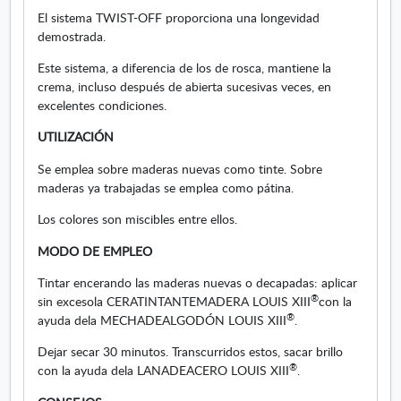
El sistema TWIST-OFF proporciona una longevidad
s
demostrada.
m
e
Este sistema, a diferencia de los de rosca, mantiene la
t
crema, incluso después de abierta sucesivas veces, en
a
excelentes condiciones.
l
i
UTILIZACIÓN
z
Se emplea sobre maderas nuevas como tinte. Sobre
a
maderas ya trabajadas se emplea como pátina.
d
o
Los colores son miscibles entre ellos.
s
MODO DE EMPLEO
Tintar encerando las maderas nuevas o decapadas: aplicar
®
sin excesola CERATINTANTEMADERA LOUIS XIII
con la
®
ayuda dela MECHADEALGODÓN LOUIS XIII
.
Dejar secar 30 minutos. Transcurridos estos, sacar brillo
®
con la ayuda dela LANADEACERO LOUIS XIII
.