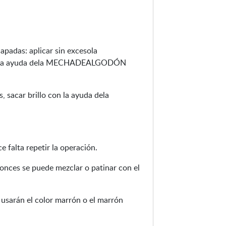
a
n
t
e
apadas: aplicar sin excesola
m
 la ayuda dela MECHADEALGODÓN
a
d
, sacar brillo con la ayuda dela
e
r
a
5
0
 falta repetir la operación.
m
tonces se puede mezclar o patinar con el
l
 usarán el color marrón o el marrón