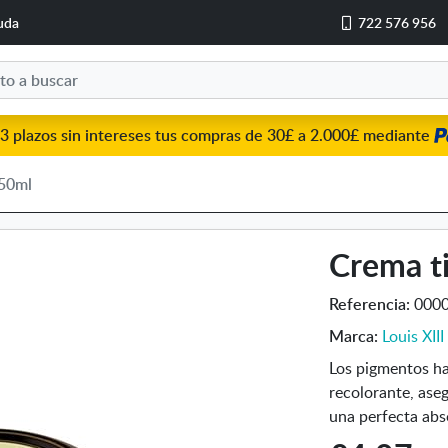
uda
722 576 956
3 plazos sin intereses tus compras de 30£ a 2.000£ mediante
 50ml
Crema t
Referencia:
000
Marca:
Louis XIII
Los pigmentos ha
recolorante, ase
una perfecta abs