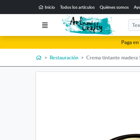
Ir al contenido principal de la página
Inicio
Todos los artículos
Quiénes somos
Ay
Buscar
Menú
Paga en 
Inicio
Restauración
Crema tintante madera