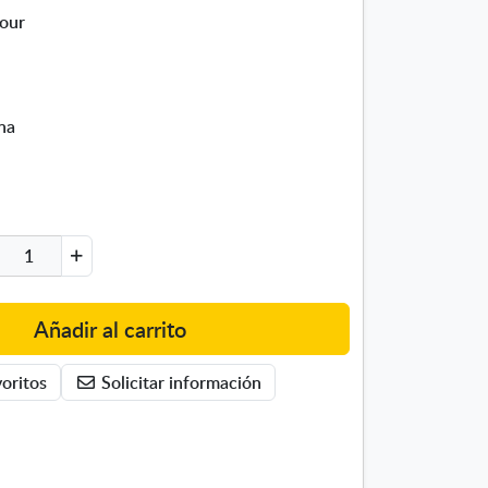
our
na
Añadir al carrito
oritos
Solicitar información