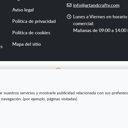
E-
info@artandcrafty.com
Aviso legal
mail
Horario
Lunes a Viernes en horario
Política de privacidad
de
comercial:
atención
Mañanas de 09:00 a 14:00 
Política de cookies
Mapa del sitio
es
E SL ha sido beneficiaria del Fondo Europeo de Desarrollo Re
ar nuestros servicios y mostrarle publicidad relacionada con sus preferen
s Pymes y gracias al cual ha puesto en marcha un Plan de Market
 navegación. (por ejemplo, páginas visitadas).
amiento online en mercados exteriores durante el año 2020. Pa
la Cámara de Comercio de Burgos."