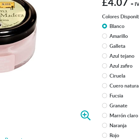
£4.07
+ I
Colores Disponi
Blanco
Amarillo
Galleta
Azul tejano
Azul zafiro
Ciruela
Cuero natura
Fucsia
Granate
A
Marrón claro
m
Naranja
p
Rojo
l