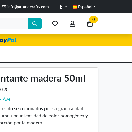
Libras
info@artandcrafty.com
Español
0
Mis
Mi
Ir
artículos
cuenta
a
.
favoritos
mi
compra
intante madera 50ml
032C
 - Avel
n sido seleccionados por su gran calidad
guran una intensidad de color homogénea y
orción por la madera.