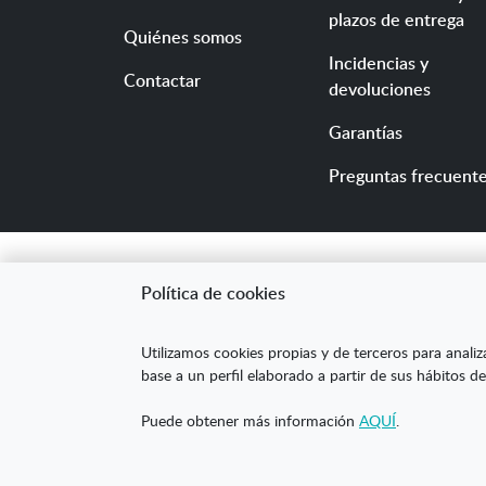
plazos de entrega
Quiénes somos
Incidencias y
Contactar
devoluciones
Garantías
Preguntas frecuent
Política de cookies
"ARANDA ARTE-VÉRTIC
Utilizamos cookies propias y de terceros para analiz
competitividad de la
base a un perfil elaborado a partir de sus hábitos de
mejorar su posicion
Puede obtener más información
AQUÍ
.
XPANDE DIGITAL de 