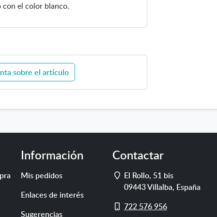
 con el color blanco.
nta sobre el artículo
Información
Contactar
Dirección
pra
Mis pedidos
El Rollo, 51 bis
09443
Villalba
,
España
Enlaces de interés
Móvil
722 576 956
Sugerencias