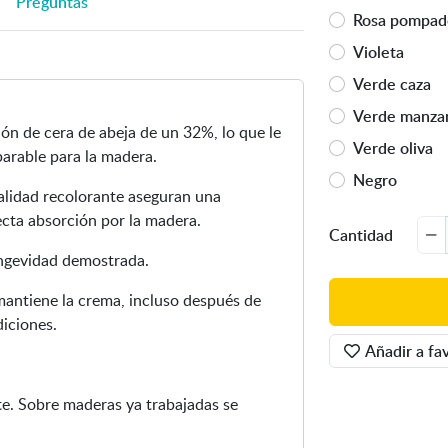
Preguntas
i
Rosa pompad
a
Violeta
r
Verde caza
i
m
Verde manza
ón de cera de abeja de un 32%, lo que le
a
Verde oliva
arable para la madera.
g
Negro
e
alidad recolorante aseguran una
n
cta absorción por la madera.
-
Cantidad
C
ngevidad demostrada.
r
 mantiene la crema, incluso después de
e
diciones.
m
a
Añadir a fav
t
i
e. Sobre maderas ya trabajadas se
n
t