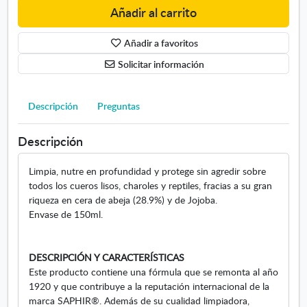
Añadir al carrito
e
m
Añadir a favoritos
a
u
Solicitar información
n
i
v
Descripción
Preguntas
e
r
Descripción
s
a
Limpia, nutre en profundidad y protege sin agredir sobre
l
todos los cueros lisos, charoles y reptiles, fracias a su gran
S
riqueza en cera de abeja (28.9%) y de Jojoba.
a
Envase de 150ml.
p
h
i
DESCRIPCIÓN Y CARACTERÍSTICAS
r
Este producto contiene una fórmula que se remonta al año
1
1920 y que contribuye a la reputación internacional de la
5
marca SAPHIR®. Además de su cualidad limpiadora,
0