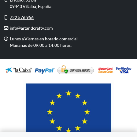
09443
Villalba
,
España
Móvil
722 576 956
E-
info@artandcrafty.com
mail
Horario
Lunes a Viernes en horario comercial:
de
Mañanas de 09:00 a 14:00 horas.
atención