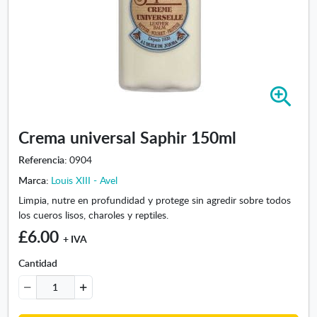
A
m
p
Crema universal Saphir 150ml
l
i
Referencia:
0904
a
Marca:
Louis XIII - Avel
r
i
Limpia, nutre en profundidad y protege sin agredir sobre todos
m
los cueros lisos, charoles y reptiles.
a
£6.00
+ IVA
g
e
Cantidad
n
-
C
r