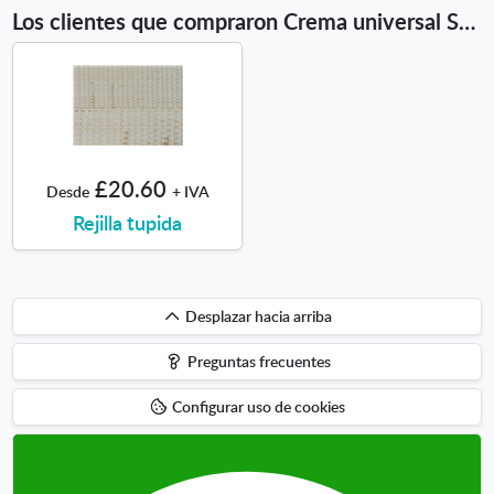
Los clientes que compraron Crema universal Saphir 150ml también compraron
£20.60
Desde
+ IVA
Rejilla tupida
Desplazar
Desplazar hacia arriba
hacia
Preguntas frecuentes
arriba
Configurar uso de cookies