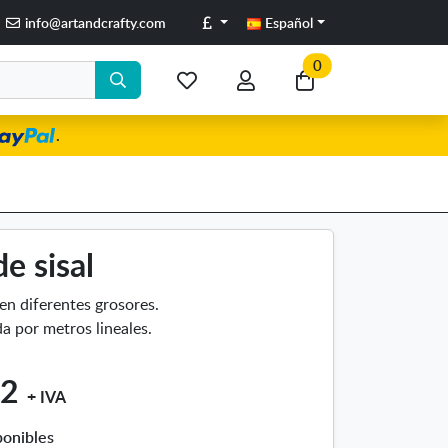
Libras
info@artandcrafty.com
Español
0
Mis
Mi
Ir
artículos
cuenta
a
.
favoritos
mi
compra
e sisal
en diferentes grosores.
a por metros lineales.
52
+ IVA
ponibles