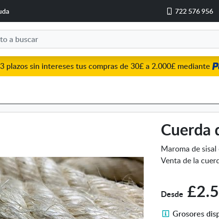
uda
722 576 956
3 plazos sin intereses tus compras de 30£ a 2.000£ mediante
Cuerda d
Maroma de sisal 
Venta de la cuerd
£2.
Desde
G
Grosores dis