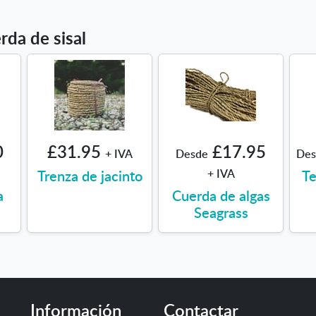
rda de sisal
0
£31.95
£17.95
+ IVA
Desde
Des
Trenza de jacinto
+ IVA
Te
a
Cuerda de algas
Seagrass
Información
Contactar