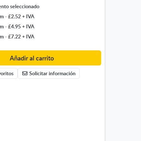
nto seleccionado
mm
-
£2.52
+ IVA
mm
-
£4.95
+ IVA
mm
-
£7.22
+ IVA
Añadir al carrito
oritos
Solicitar información