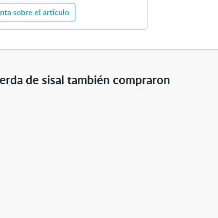
v
i
nta sobre el artículo
a
s
a
l
erda de sisal también compraron