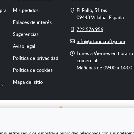
Dirección
pra
Mis pedidos
El Rollo, 51 bis
09443
Villalba
,
España
Enlaces de interés
Móvil
722 576 956
Sugerencias
E-
info@artandcrafty.com
Aviso legal
mail
Horario
Lunes a Viernes en horario
Política de privacidad
de
comercial:
atención
Mañanas de 09:00 a 14:00 
Política de cookies
Mapa del sitio
es
E SL ha sido beneficiaria del Fondo Europeo de Desarrollo Re
ar nuestros servicios y mostrarle publicidad relacionada con sus preferen