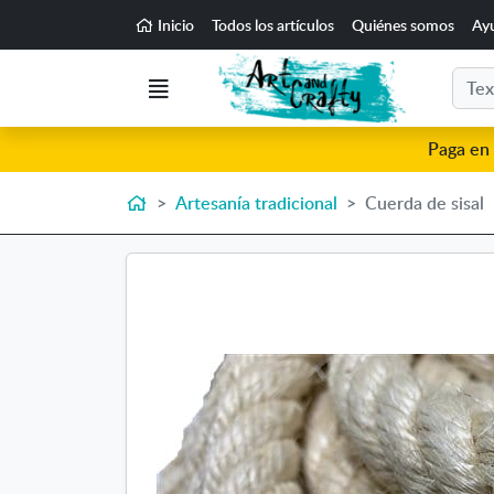
Ir al contenido principal de la página
Inicio
Todos los artículos
Quiénes somos
Ay
Buscar
Menú
Paga en 
Inicio
Artesanía tradicional
Cuerda de sisal