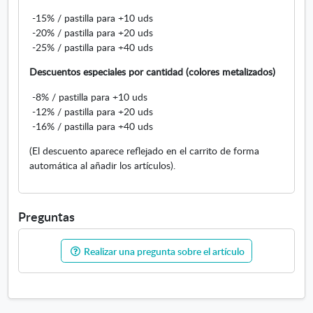
v
u
-15% / pastilla para +10 uds
e
e
-20% / pastilla para +20 uds
n
v
-25% / pastilla para +40 uds
t
a
a
Descuentos especiales por cantidad (colores metalizados)
n
a
-8% / pastilla para +10 uds
n
-12% / pastilla para +20 uds
u
-16% / pastilla para +40 uds
e
(El descuento aparece reflejado en el carrito de forma
v
automática al añadir los artículos).
a
Preguntas
Realizar una pregunta sobre el artículo