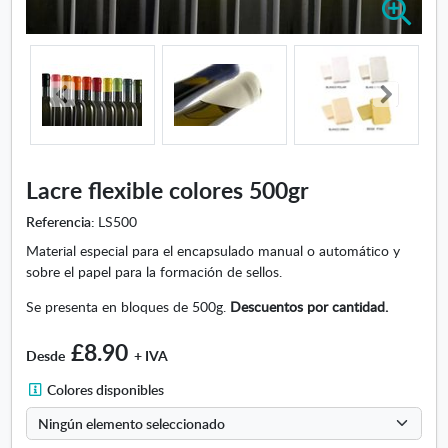
A
m
p
l
i
a
r
i
m
Lacre flexible colores 500gr
a
g
Referencia:
LS500
e
Material especial para el encapsulado manual o automático y
n
sobre el papel para la formación de sellos.
-
L
Se presenta en bloques de 500g.
Descuentos por cantidad.
a
c
£8.90
Desde
+ IVA
r
e
C
Colores disponibles
f
o
l
l
e