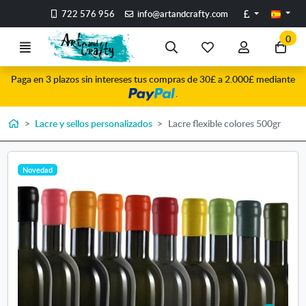
Ir al contenido principal de la página
Libras
722 576 956
info@artandcrafty.com
0
Menú
Búsqueda
Mis
Mi
Ir
artículos
cuenta
a
Paga en 3 plazos sin intereses tus compras de 30£ a 2.000£ mediante
favoritos
mi
.
co
Inicio
Lacre y sellos personalizados
Lacre flexible colores 500gr
Novedad