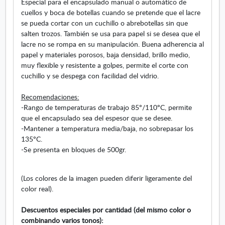
Especial para el encapsulado manual o automático de
S
b
e
cuellos y boca de botellas cuando se pretende que el lacre
D
l
n
se pueda cortar con un cuchillo o abrebotellas sin que
i
e
v
salten trozos. También se usa para papel si se desea que el
s
s
e
lacre no se rompa en su manipulación. Buena adherencia al
p
.
n
papel y materiales porosos, baja densidad, brillo medio,
o
S
t
muy flexible y resistente a golpes, permite el corte con
n
e
a
cuchillo y se despega con facilidad del vidrio.
i
a
n
b
b
a
Recomendaciones:
l
r
n
-Rango de temperaturas de trabajo 85º/110ºC, permite
e
e
u
que el encapsulado sea del espesor que se desee.
s
e
e
-Mantener a temperatura media/baja, no sobrepasar los
.
n
v
135ºC.
S
v
a
-Se presenta en bloques de 500gr.
e
e
a
n
b
t
(Los colores de la imagen pueden diferir ligeramente del
r
a
color real).
e
n
e
a
Descuentos especiales por cantidad (del mismo color o
n
n
combinando varios tonos):