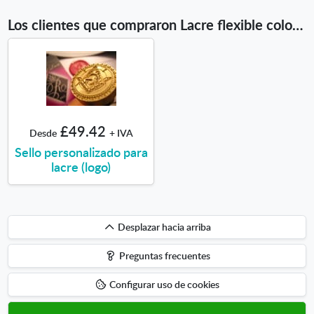
Los clientes que compraron Lacre flexible colores 500gr también compraron
£49.42
Desde
+ IVA
Sello personalizado para
lacre (logo)
Desplazar
Desplazar hacia arriba
hacia
Preguntas frecuentes
arriba
Configurar uso de cookies