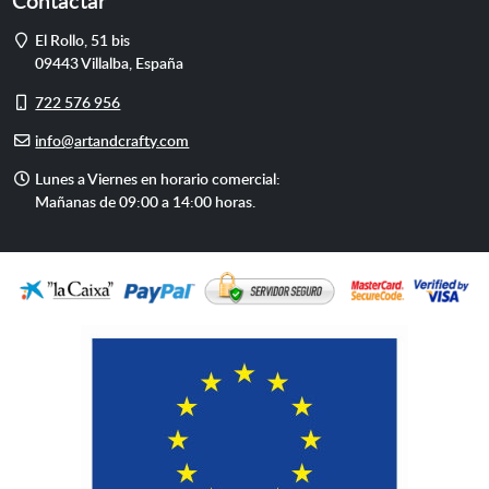
Contactar
Dirección
El Rollo, 51 bis
09443
Villalba
,
España
Móvil
722 576 956
E-
info@artandcrafty.com
mail
Horario
Lunes a Viernes en horario comercial:
de
Mañanas de 09:00 a 14:00 horas.
atención