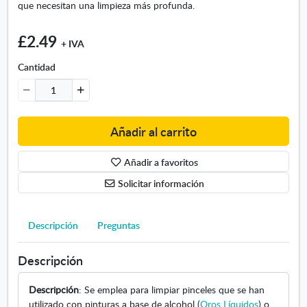
m
que necesitan una limpieza más profunda.
a
g
£2.49
+ IVA
e
n
Cantidad
-
L
i
m
Añadir al carrito
p
i
Añadir a favoritos
a
d
Solicitar información
o
r
d
Descripción
Preguntas
e
p
Descripción
i
n
Descripción
: Se emplea para limpiar pinceles que se han
c
utilizado con pinturas a base de alcohol (
Oros Líquidos
) o
e