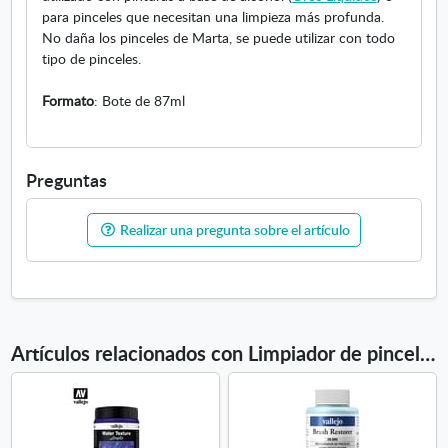
para pinceles que necesitan una limpieza más profunda.
l
No daña los pinceles de Marta, se puede utilizar con todo
e
tipo de pinceles.
s
8
Formato
: Bote de 87ml
5
m
l
Preguntas
Realizar una pregunta sobre el artículo
Artículos relacionados con Limpiador de pinceles 85ml