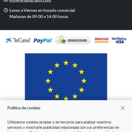
mail
Horario
Lunes a Viernes en horario comercial:
de
Mañanas de 09:00 a 14:00 horas.
atención
Política de cookies
Utilizamos cookies propias y de terceros para analizar nuestros
servicios y mostrarle publicidad relacionada con sus preferencias en
"ARANDA ARTE-VÉRTICE SL ha sido beneficiaria del Fondo Europeo