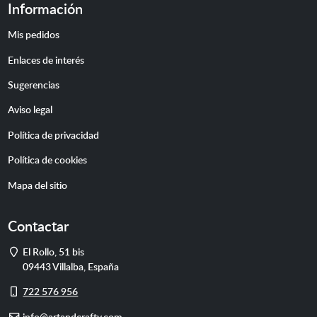
Información
Mis pedidos
Enlaces de interés
Sugerencias
Aviso legal
Política de privacidad
Política de cookies
Mapa del sitio
Contactar
Dirección
El Rollo, 51 bis
09443
Villalba
,
España
Móvil
722 576 956
E-
info@artandcrafty.com