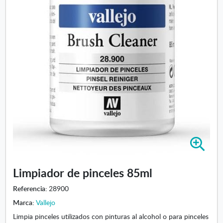
A
m
p
Limpiador de pinceles 85ml
l
i
Referencia:
28900
a
Marca:
Vallejo
r
i
Limpia pinceles utilizados con pinturas al alcohol o para pinceles