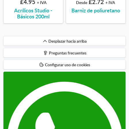
£4.95
£2.72
+ IVA
Desde
+ IVA
Acrílicos Studio -
Barniz de poliuretano
Básicos 200ml
Desplazar
Desplazar hacia arriba
hacia
Preguntas frecuentes
arriba
Configurar uso de cookies