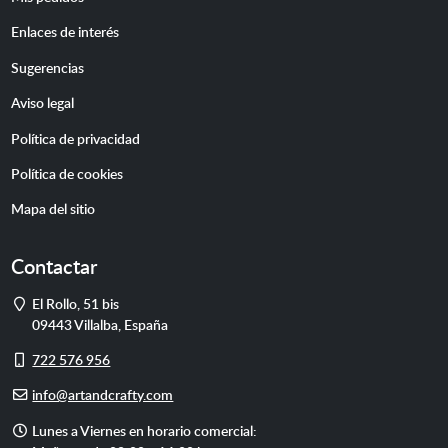
Enlaces de interés
Sugerencias
Aviso legal
Política de privacidad
Política de cookies
Mapa del sitio
Contactar
Dirección
El Rollo, 51 bis
09443
Villalba
,
España
Móvil
722 576 956
E-
info@artandcrafty.com
mail
Horario
Lunes a Viernes en horario comercial: