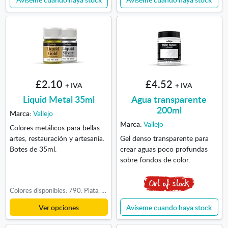
£2.10
£4.52
+ IVA
+ IVA
Liquid Metal 35ml
Agua transparente
200ml
Marca:
Vallejo
Marca:
Vallejo
Colores metálicos para bellas
artes, restauración y artesanía.
Gel denso transparente para
Botes de 35ml.
crear aguas poco profundas
sobre fondos de color.
Colores disponibles: 790. Plata, 791. Oro, 792. Oro Viejo, 793. Oro Rico, 794. Oro Rojo, 795. Oro Verde, 796. Oro Blanco, 797. Cobre
Ver opciones
Avíseme cuando haya stock