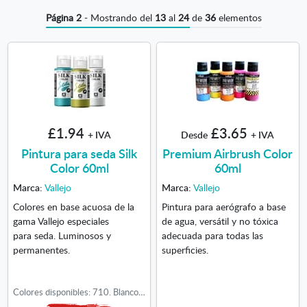
Página 2
- Mostrando del
13
al
24
de
36
elementos
£1.94
£3.65
+ IVA
Desde
+ IVA
Pintura para seda Silk
Premium Airbrush Color
Color 60ml
60ml
Marca:
Vallejo
Marca:
Vallejo
Colores en base acuosa de la
Pintura para aerógrafo a base
gama Vallejo especiales
de agua, versátil y no tóxica
para seda. Luminosos y
adecuada para todas las
permanentes.
superficies.
Colores disponibles: 710. Blanco, 711. Amarillo Limón, 721. Naranja, 723. Bermellón, 724. Cereza, 726. Rosa, 728. Burdeos, 735. Lavanda, 736. Violeta, 746. Ultramar, 749. Turquesa, 750. Caribe, 752. Esmeralda, 753. Verde Cinabrio, 755. Verde Oscuro, 757. Verde Amarillo, 764. Chocolate, 780. Antidifusor, 781. Espesante