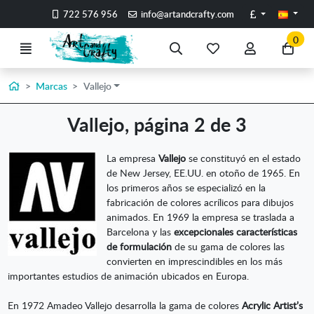
Ir al contenido principal de la página
Libras
722 576 956
info@artandcrafty.com
0
Menú
Búsqueda
Mis
Mi
Ir
artículos
cuenta
a
favoritos
mi
Inicio
Marcas
Vallejo
co
Vallejo, página 2 de 3
La empresa
Vallejo
se constituyó en el estado
de New Jersey, EE.UU. en otoño de 1965. En
los primeros años se especializó en la
fabricación de colores acrílicos para dibujos
animados. En 1969 la empresa se traslada a
Barcelona y las
excepcionales características
de formulación
de su gama de colores las
convierten en imprescindibles en los más
importantes estudios de animación ubicados en Europa.
En 1972 Amadeo Vallejo desarrolla la gama de colores
Acrylic Artist’s