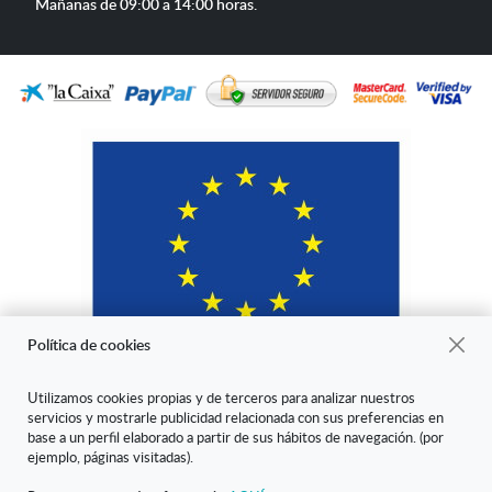
de
Mañanas de 09:00 a 14:00 horas.
atención
Política de cookies
Utilizamos cookies propias y de terceros para analizar nuestros
servicios y mostrarle publicidad relacionada con sus preferencias en
"ARANDA ARTE-VÉRTICE SL ha sido beneficiaria del Fondo Europeo
base a un perfil elaborado a partir de sus hábitos de navegación. (por
de Desarrollo Regional cuyo objetivo es mejorar la competitividad de
ejemplo, páginas visitadas).
las Pymes y gracias al cual ha puesto en marcha un Plan de Marketing