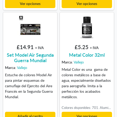
Ver opciones
Ver opciones
£14.91
£5.25
+ IVA
+ IVA
Set Model Air Segunda
Metal Color 32ml
Guerra Mundial
Marca:
Vallejo
Marca:
Vallejo
Metal Color es una gama de
Estuche de colores Model Air
colores metálicos a base de
para pintar esquemas de
agua, especialmente diseñados
camuflaje del Ejercito del Aire
para aerografía. Imita a la
Francés en la Segunda Guerra
perfección los acabados
Mundial.
metálicos.
Colores disponibles: 701. Aluminio, 702. Duraluminio, 703. Aluminio Oscuro, 704. Metal Quemado, 706. Aluminio Blanco, 707. Cromo, 711. Magnesio, 713. Tobera Reactor, 716. Aluminio Satinado, 717. Aluminio Mate, 720. Gris Metalizado, 721. Hierro Quemado, 723. Colector Escape, 724. Plata, 725. Oro
Añadir al carrito
Ver opciones