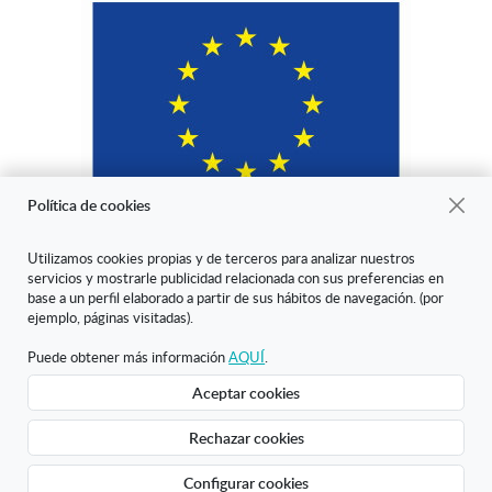
Política de cookies
Utilizamos cookies propias y de terceros para analizar nuestros
servicios y mostrarle publicidad relacionada con sus preferencias en
"ARANDA ARTE-VÉRTICE SL ha sido beneficiaria del Fondo Europeo
base a un perfil elaborado a partir de sus hábitos de navegación. (por
de Desarrollo Regional cuyo objetivo es mejorar la competitividad de
ejemplo, páginas visitadas).
las Pymes y gracias al cual ha puesto en marcha un Plan de Marketing
Digital Internacional con el objetivo de mejorar su posicionamiento
Puede obtener más información
AQUÍ
.
online en mercados exteriores durante el año 2020. Para ello ha
Aceptar cookies
contado con el apoyo del Programa XPANDE DIGITAL de la Cámara
de Comercio de Burgos."
Rechazar cookies
Creado con Atnova Shop
Configurar cookies