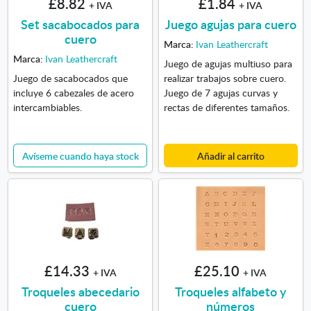
£8.82
£1.84
+ IVA
+ IVA
Set sacabocados para
Juego agujas para cuero
cuero
Marca:
Ivan Leathercraft
Marca:
Ivan Leathercraft
Juego de agujas multiuso para
Juego de sacabocados que
realizar trabajos sobre cuero.
incluye 6 cabezales de acero
Juego de 7 agujas curvas y
intercambiables.
rectas de diferentes tamaños.
Avíseme cuando haya stock
Añadir al carrito
£14.33
£25.10
+ IVA
+ IVA
Troqueles abecedario
Troqueles alfabeto y
cuero
números