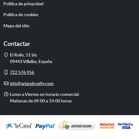
Política de privacidad
Política de cookies
Mapa del sitio
Contactar
Dirección
El Rollo, 51 bis
09443
Villalba
,
España
Móvil
722 576 956
E-
info@artandcrafty.com
mail
Horario
Lunes a Viernes en horario comercial:
de
Mañanas de 09:00 a 14:00 horas.
atención