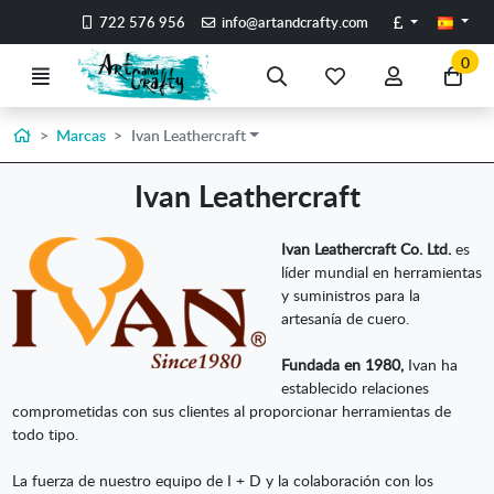
Ir al contenido principal de la página
Libras
722 576 956
info@artandcrafty.com
0
Menú
Búsqueda
Mis
Mi
Ir
artículos
cuenta
a
favoritos
mi
Inicio
Marcas
Ivan Leathercraft
co
Ivan Leathercraft
Ivan Leathercraft Co. Ltd.
es
líder mundial en herramientas
y suministros para la
artesanía de cuero.
Fundada en 1980,
Ivan ha
establecido relaciones
comprometidas con sus clientes al proporcionar herramientas de
todo tipo.
La fuerza de nuestro equipo de I + D y la colaboración con los