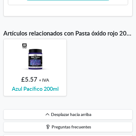
Artículos relacionados con Pasta óxido rojo 200ml
£5.57
+ IVA
Azul Pacífico 200ml
Desplazar
Desplazar hacia arriba
hacia
Preguntas frecuentes
arriba