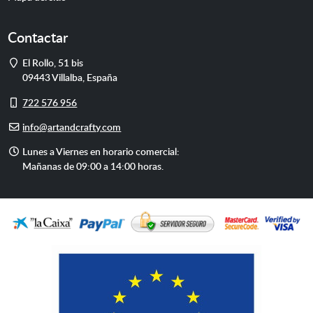
Contactar
Dirección
El Rollo, 51 bis
09443
Villalba
,
España
Móvil
722 576 956
E-
info@artandcrafty.com
mail
Horario
Lunes a Viernes en horario comercial:
de
Mañanas de 09:00 a 14:00 horas.
atención