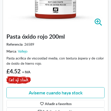
A
m
p
Pasta óxido rojo 200ml
l
i
Referencia:
26589
a
Marca:
Vallejo
r
i
Pasta acrílica de viscosidad media, con textura áspera y de color
m
de óxido de hierro rojo.
a
£4.52
+ IVA
g
e
n
-
Avíseme cuando haya stock
P
a
Añadir a favoritos
s
t