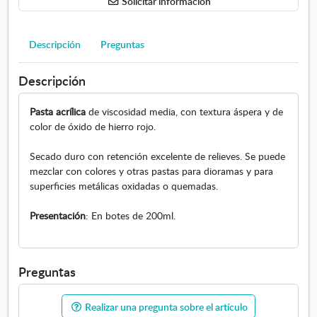
Solicitar información
a
ó
x
Descripción
Preguntas
i
d
Descripción
o
r
Pasta acrílica
de viscosidad media, con textura áspera y de
o
color de óxido de hierro rojo.
j
o
Secado duro con retención excelente de relieves. Se puede
2
mezclar con colores y otras pastas para dioramas y para
0
superficies metálicas oxidadas o quemadas.
0
m
Presentación
: En botes de 200ml.
l
Preguntas
Realizar una pregunta sobre el artículo