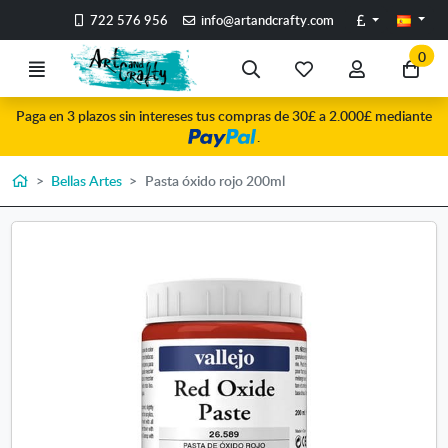
Ir al contenido principal de la página
Libras
722 576 956
info@artandcrafty.com
0
Menú
Búsqueda
Mis
Mi
Ir
artículos
cuenta
a
Paga en 3 plazos sin intereses tus compras de 30£ a 2.000£ mediante
favoritos
mi
.
co
Inicio
Bellas Artes
Pasta óxido rojo 200ml