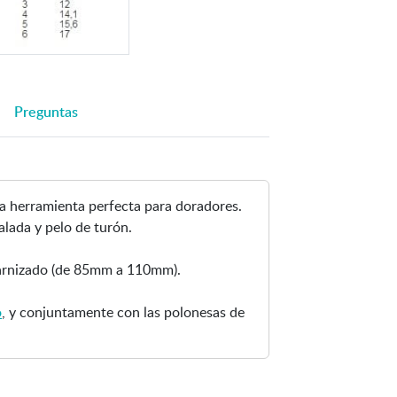
e
i
s
a
.
r
S
i
e
m
Preguntas
a
a
b
g
r
e
e
n
e
-
la herramienta perfecta para doradores.
n
P
alada y pelo de turón.
v
i
e
n
barnizado (de 85mm a 110mm).
n
c
t
e
o
, y conjuntamente con las polonesas de
a
l
n
e
a
s
n
p