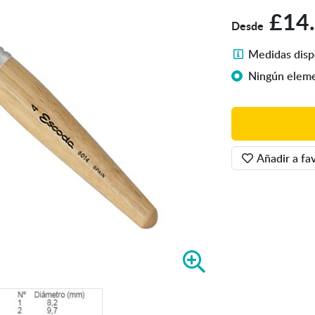
£14
Desde
M
Medidas disp
e
Ningún eleme
d
i
d
a
s
Añadir a fav
d
i
s
p
o
n
A
i
m
b
p
l
l