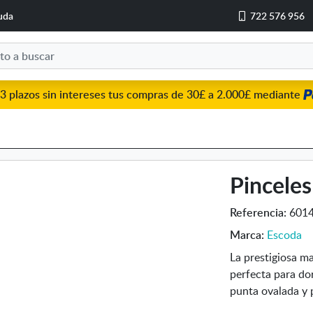
uda
722 576 956
3 plazos sin intereses tus compras de 30£ a 2.000£ mediante
Pinceles
Referencia:
601
Marca:
Escoda
La prestigiosa m
perfecta para do
punta ovalada y 