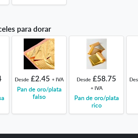
celes para dorar
4
£2.45
£58.75
Desde
+ IVA
Desde
Des
Pan de oro/plata
+ IVA
falso
sa
Pan de oro/plata
rico