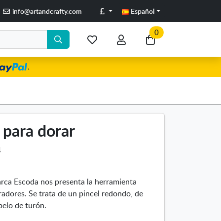
Libras
info@artandcrafty.com
Español
0
Mis
Mi
Ir
artículos
cuenta
a
.
favoritos
mi
compra
 para dorar
4
arca Escoda nos presenta la herramienta
radores. Se trata de un pincel redondo, de
pelo de turón.