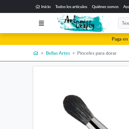
Ir al contenido principal de la página
Inicio
Todos los artículos
Quiénes somos
Ay
Buscar
Menú
Paga en 
Inicio
Bellas Artes
Pinceles para dorar