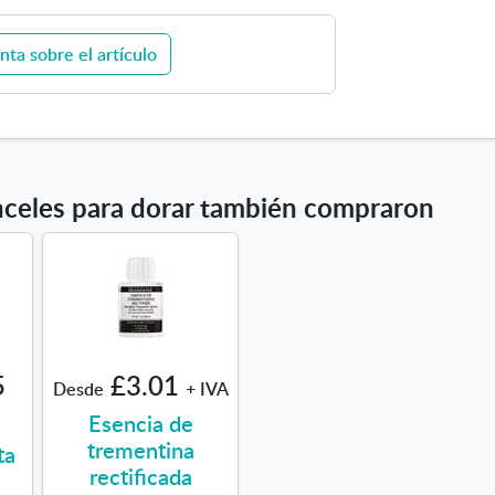
u
a
e
r
nta sobre el artículo
v
a
a
d
o
r
a
nceles para dorar también compraron
r
5
£3.01
Desde
+ IVA
Esencia de
trementina
ta
rectificada