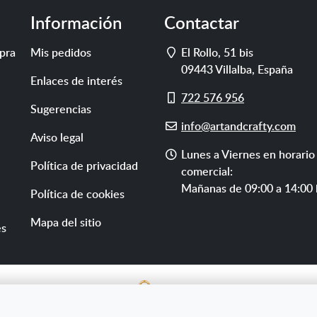
Información
Contactar
Dirección
pra
Mis pedidos
El Rollo, 51 bis
09443
Villalba
,
España
Enlaces de interés
Móvil
722 576 956
Sugerencias
E-
info@artandcrafty.com
Aviso legal
mail
Horario
Lunes a Viernes en horario
Política de privacidad
de
comercial:
atención
Mañanas de 09:00 a 14:00 
Política de cookies
Mapa del sitio
es