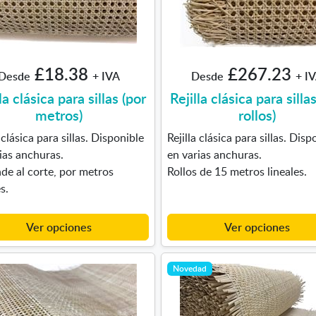
£18.38
£267.23
Desde
+ IVA
Desde
+ I
la clásica para sillas (por
Rejilla clásica para silla
metros)
rollos)
a clásica para sillas. Disponible
Rejilla clásica para sillas. Disp
ias anchuras.
en varias anchuras.
de al corte, por metros
Rollos de 15 metros lineales.
s.
Ver opciones
Ver opciones
Novedad