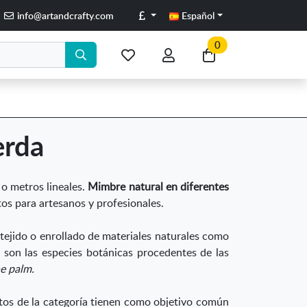
Libras
info@artandcrafty.com
Español
0
Mis
Mi
Ir
artículos
cuenta
a
favoritos
mi
compra
erda
s o metros lineales.
Mimbre natural en diferentes
os para artesanos y profesionales.
tejido o enrollado de materiales naturales como
os son las especies botánicas procedentes de las
e palm.
tos de la categoría tienen como objetivo común