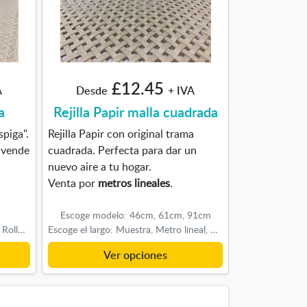
£12.45
A
Desde
+ IVA
a
Rejilla Papir malla cuadrada
spiga".
Rejilla Papir con original trama
 vende
cuadrada. Perfecta para dar un
nuevo aire a tu hogar.
Venta por
metros lineales
.
Escoge modelo: 46cm, 61cm, 91cm
Tamaños disponibles: Metro lineal, Rollo completo (15m), Muestra
Escoge el largo: Muestra, Metro lineal, Rollo completo (15m)
Ver opciones