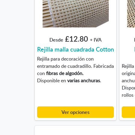
£12.80
Desde
+ IVA
Rejilla malla cuadrada Cotton
Rejilla para decoración con
entramado de cuadradillo. Fabricada
Rejill
con
fibras de algodón.
origin
Disponible en
varias anchuras
.
anchur
Dispon
rollos
Ver opciones