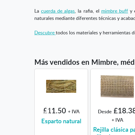
La
cuerda de algas
, la rafia, el
mimbre buff
y e
naturales mediante diferentes técnicas y acaba
Descubre
todos los materiales y herramientas di
Más vendidos en Mimbre, médul
£11.50
£18.3
+ IVA
Desde
Esparto natural
+ IVA
Rejilla clásica p