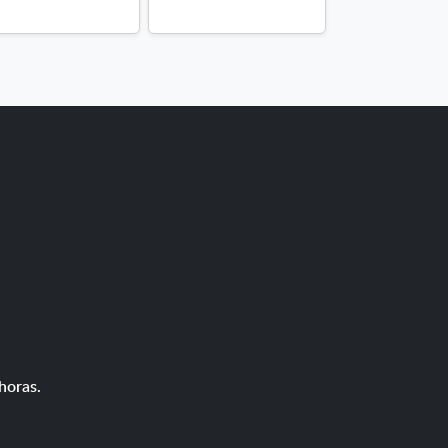
sillas (por 
horas.