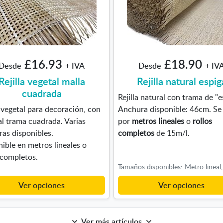
£16.93
£18.90
Desde
+ IVA
Desde
+ IV
Rejilla vegetal malla
Rejilla natural espig
cuadrada
Rejilla natural con trama de "e
a vegetal para decoración, con
Anchura disponible: 46cm. Se
al trama cuadrada. Varias
por
metros lineales
o
rollos
as disponibles.
completos
de 15m/l.
ible en metros lineales o
 completos.
Ver opciones
Ver opciones
Ver más artículos