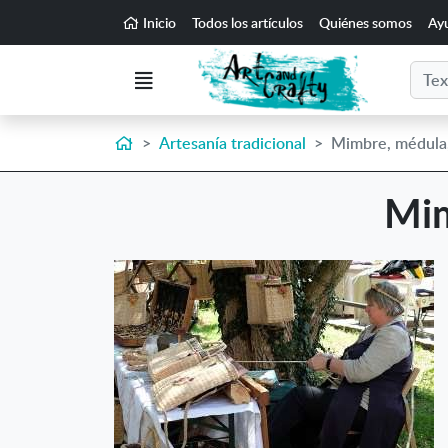
Ir al contenido principal de la página
Inicio
Todos los artículos
Quiénes somos
Ay
Buscar
Menú
Inicio
Artesanía tradicional
Mimbre, médula,
Mim