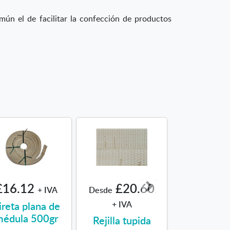
mún el de facilitar la confección de productos
£16.12
£20.60
£26
+ IVA
Desde
Desde
ireta plana de
+ IVA
+ IVA
édula 500gr
Rejilla tupida
Rejilla clási