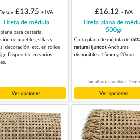
£13.75
£16.12
Desde
+ IVA
+ IVA
Tireta de médula
Tireta plana de médu
500gr
 plana para cestería,
ción de muebles, sillas y
Cinta plana de médula de
ratt
es, decoración, etc. en rollos
natural (junco)
. Anchuras
gr. Disponible en varios
disponibles: 15mm y 20mm.
es.
Tamaños disponibles: 15m
Ver opciones
Ver opciones