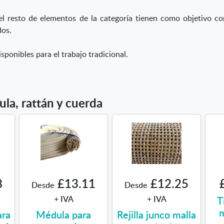
l resto de elementos de la categoría tienen como objetivo co
dos.
sponibles para el trabajo tradicional.
a, rattán y cuerda
8
£13.11
£12.25
Desde
Desde
+ IVA
+ IVA
T
m
ara
Médula para
Rejilla junco malla