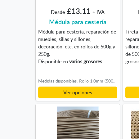
£13.11
Desde
+ IVA
Médula para cestería
Médula para cestería, reparación de
Tireta
muebles, sillas y sillones,
repara
decoración, etc. en rollos de 500g y
sillon
250g.
de 500
Disponible en
varios grosores
.
grosor
Medidas disponibles: Rollo 1,0mm (500g), Rollo 1,5mm (500g), Rollo 2,0mm (500g), Rollo 2,5mm (500g), Rollo 3,0mm (500g), Rollo 3,5mm (500g), Rollo 4,0mm (500g), Rollo 4,5mm (500g), Rollo 5,0mm (500g), Rollo 6,0mm (500g), Rollo 6mm (250g), Rollo 7mm (250g), Rollo 8,0mm (250g)
Ver opciones