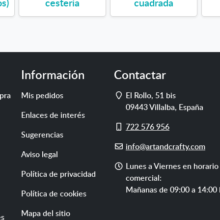
os)
cestería
cuadrada
Información
Contactar
Dirección
pra
Mis pedidos
El Rollo, 51 bis
09443
Villalba
,
España
Enlaces de interés
Móvil
722 576 956
Sugerencias
E-
info@artandcrafty.com
Aviso legal
mail
Horario
Lunes a Viernes en horario
Política de privacidad
de
comercial:
atención
Mañanas de 09:00 a 14:00 
Política de cookies
Mapa del sitio
es