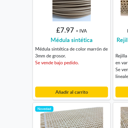
£7.97
+ IVA
Médula sintética
Rejil
Médula sintética de color marrón de
3mm de grosor.
Rejill
Se vende bajo pedido.
en var
Se ven
lineale
Añadir al carrito
Novedad