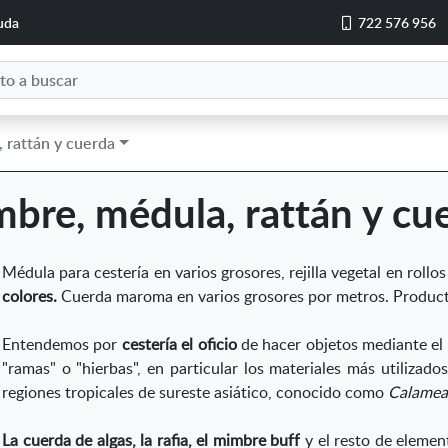
uda
722 576 956
 rattán y cuerda
bre, médula, rattán y cu
Médula para cestería en varios grosores, rejilla vegetal en rollo
colores.
Cuerda maroma en varios grosores por metros. Product
Entendemos por
cestería el oficio
de hacer objetos mediante el 
"ramas" o "hierbas", en particular los materiales más utilizad
regiones tropicales de sureste asiático, conocido como
Calamea
La cuerda de algas, la rafia, el mimbre buff
y el resto de elemen