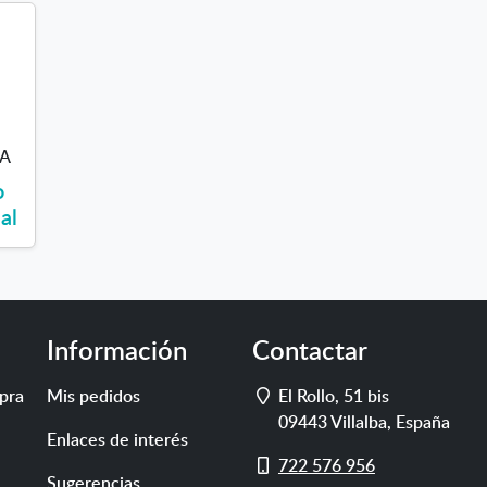
VA
o
al
Información
Contactar
Dirección
pra
Mis pedidos
El Rollo, 51 bis
09443
Villalba
,
España
Enlaces de interés
Móvil
722 576 956
Sugerencias