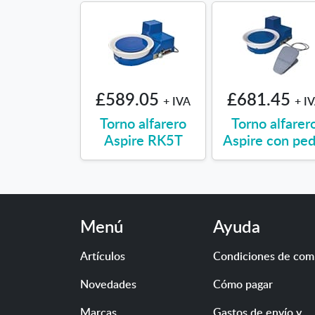
£589.05
£681.45
+ IVA
+ I
Torno alfarero
Torno alfarer
Aspire RK5T
Aspire con ped
Menú
Ayuda
Artículos
Condiciones de com
Novedades
Cómo pagar
Marcas
Gastos de envío y