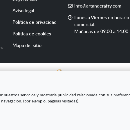
E-
info@artandcrafty.com
Aviso legal
mail
Horario
Lunes a Viernes en horario
Política de privacidad
de
comercial:
atención
Mañanas de 09:00 a 14:00 
Política de cookies
Mapa del sitio
es
E SL ha sido beneficiaria del Fondo Europeo de Desarrollo Re
ar nuestros servicios y mostrarle publicidad relacionada con sus preferen
s Pymes y gracias al cual ha puesto en marcha un Plan de Market
 navegación. (por ejemplo, páginas visitadas).
amiento online en mercados exteriores durante el año 2020. Pa
la Cámara de Comercio de Burgos."