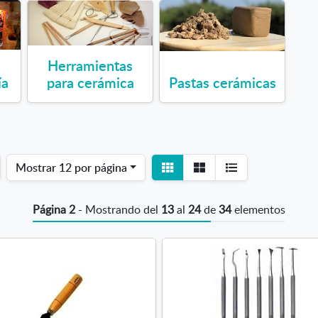
Herramientas
ía
para cerámica
Pastas cerámicas
Ver
Ver
Mostrar
12 por página
detalle
listado
Página 2
- Mostrando del
13
al
24
de
34
elementos