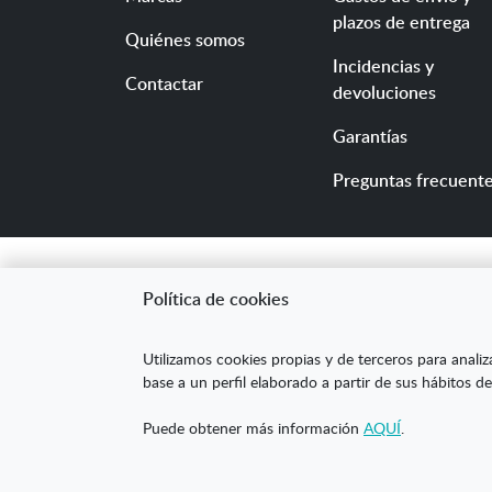
plazos de entrega
Quiénes somos
Incidencias y
Contactar
devoluciones
Garantías
Preguntas frecuent
Política de cookies
"ARANDA ARTE-VÉRTIC
Utilizamos cookies propias y de terceros para analiz
competitividad de la
base a un perfil elaborado a partir de sus hábitos de
mejorar su posicion
Puede obtener más información
AQUÍ
.
XPANDE DIGITAL de 