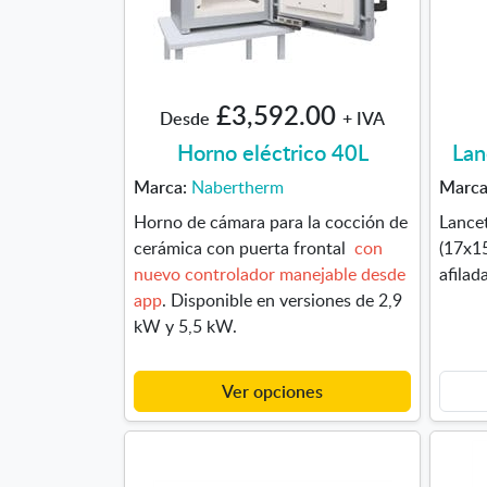
£3,592.00
Desde
+ IVA
Horno eléctrico 40L
Lan
Marca:
Nabertherm
Marc
Horno de cámara para la cocción de
Lance
cerámica con puerta frontal
con
(17x1
nuevo controlador manejable desde
afilada
app
. Disponible en versiones de 2,9
kW y 5,5 kW.
Ver opciones