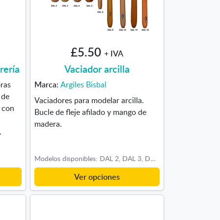
£5.50
+ IVA
rería
Vaciador arcilla
oras
Marca:
Argiles Bisbal
 de
Vaciadores para modelar arcilla.
o con
Bucle de fleje afilado y mango de
madera.
.
Modelos disponibles: DAL 2, DAL 3, DAL 4, DAL 5, DAL 6, DAL 9, DAL 15, DAL 16
Ver opciones