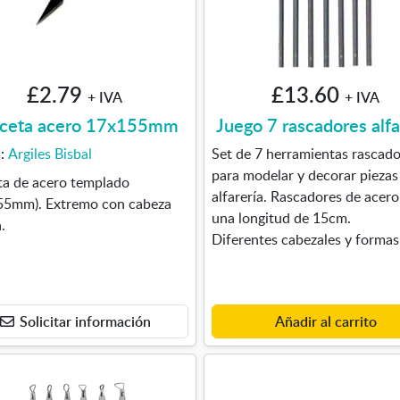
£2.79
£13.60
+ IVA
+ IVA
ceta acero 17x155mm
Juego 7 rascadores alfa
a:
Argiles Bisbal
Set de 7 herramientas rascad
para modelar y decorar piezas
ta de acero templado
alfarería. Rascadores de acer
55mm). Extremo con cabeza
una longitud de 15cm.
.
Diferentes cabezales y formas
Solicitar información
Añadir al carrito