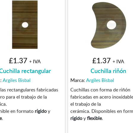
£1.37
£1.37
+ IVA
+ IVA
Cuchilla rectangular
Cuchilla riñón
a:
Argiles Bisbal
Marca:
Argiles Bisbal
las rectangulares fabricadas
Cuchillas con forma de riñón
ro para el trabajo de la
fabricadas en acero inoxidabl
ica.
el trabajo de la
nible en formato
rígido
y
cerámica. Disponibles en for
e
.
rígido
y
flexible
.