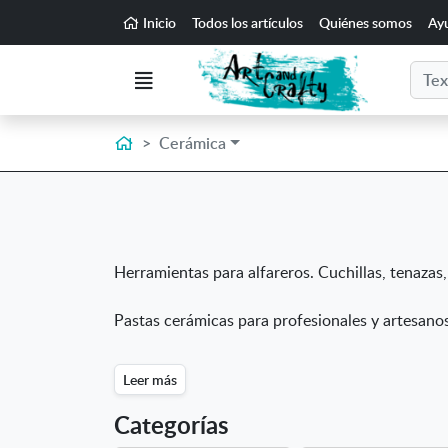
Ir al contenido principal de la página
Inicio
Todos los artículos
Quiénes somos
Ay
Buscar
Menú
Inicio
Cerámica
Herramientas para alfareros. Cuchillas, tenazas
Pastas cerámicas para profesionales y artesanos
Leer más
Categorías