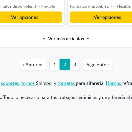
matos disponibles: F - Flexible
Ver opciones
Ver opciones
Ver más artículos
‹ Anterior
1
2
3
Siguiente ›
,
soportes
,
tornos
Shimpo
y
tornetas
para alfarería.
Hornos
refr
. Todo lo necesario para tus trabajos cerámicos y de alfarería al