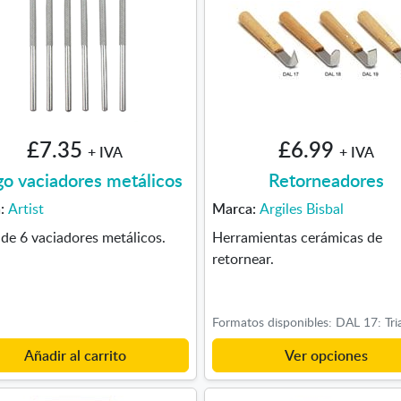
£7.35
£6.99
+ IVA
+ IVA
go vaciadores metálicos
Retorneadores
a:
Artist
Marca:
Argiles Bisbal
de 6 vaciadores metálicos.
Herramientas cerámicas de
retornear.
Añadir al carrito
Ver opciones