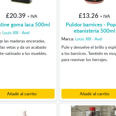
£20.39
£13.26
+ IVA
+ IVA
tine goma laca 500ml
Pulidor barnices - Po
ebanistería 500ml
a:
Louis XIII - Avel
Marca:
Louis XIII - Avel
e las maderas enceradas,
 las vetas y da un acabado
Pule y devuelve el brillo y esp
nte-satinado a los muebles.
a los barnices. También es muy
para reavivar los herrajes.
Añadir al carrito
Añadir al carrito