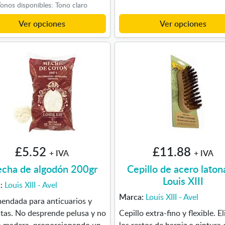
onos disponibles: Tono claro
Ver opciones
Ver opciones
£5.52
£11.88
+ IVA
+ IVA
cha de algodón 200gr
Cepillo de acero lato
Louis XIII
a:
Louis XIII - Avel
Marca:
Louis XIII - Avel
endada para anticuarios y
tas. No desprende pelusa y no
Cepillo extra-fino y flexible. E
la madera, proporcionando un
los restos de barniz o pintura 