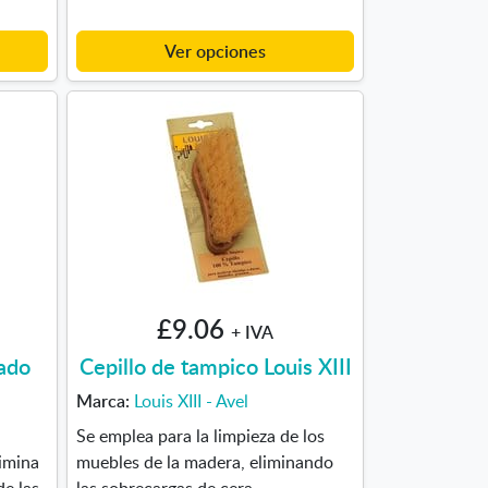
Ver opciones
£9.06
+ IVA
nado
Cepillo de tampico Louis XIII
Marca:
Louis XIII - Avel
Se emplea para la limpieza de los
limina
muebles de la madera, eliminando
de las
las sobrecargas de cera.