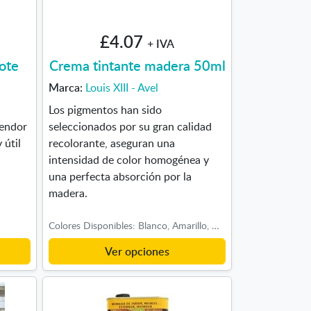
£4.07
+ IVA
pote
Crema tintante madera 50ml
Marca:
Louis XIII - Avel
Los pigmentos han sido
lendor
seleccionados por su gran calidad
 útil
recolorante, aseguran una
intensidad de color homogénea y
una perfecta absorción por la
madera.
Colores Disponibles: Blanco, Amarillo, Galleta, Azul tejano, Azul zafiro, Ciruela, Cuero natural, Fucsia, Granate, Marrón claro, Naranja, Rojo, Rosa pompadour, Violeta, Verde caza, Verde manzana, Verde oliva, Negro
Ver opciones