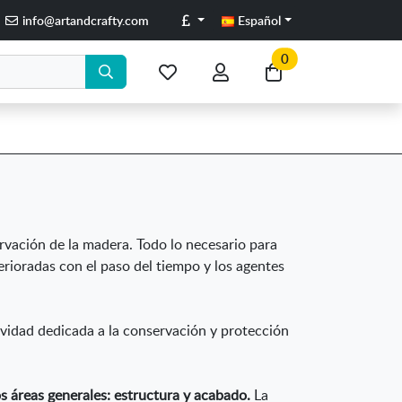
Libras
info@artandcrafty.com
Español
0
Mis
Mi
Ir
artículos
cuenta
a
favoritos
mi
compra
rvación de la madera. Todo lo necesario para
erioradas con el paso del tiempo y los agentes
vidad dedicada a la conservación y protección
s áreas generales: estructura y acabado.
La