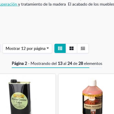
uperación
y tratamiento de la madera El acabado de los mueble
Ver
Ver
Mostrar
12 por página
detalle
listado
Página 2
- Mostrando del
13
al
24
de
28
elementos