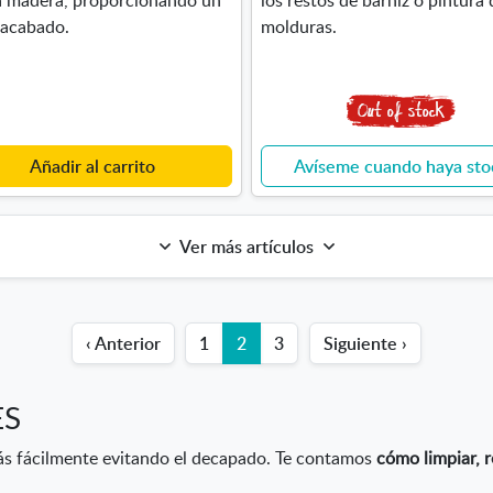
 acabado.
molduras.
Añadir al carrito
Avíseme cuando haya sto
Ver más artículos
‹ Anterior
1
2
3
Siguiente ›
ES
s fácilmente evitando el decapado. Te contamos
cómo limpiar, r