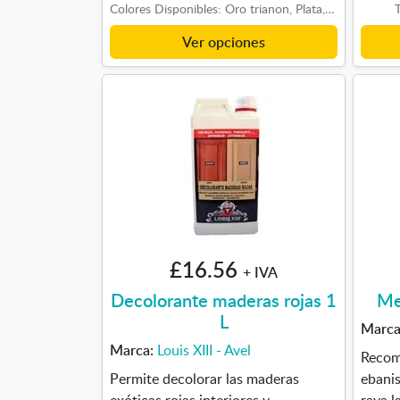
Colores Disponibles: Oro trianon, Plata, Bronce
T
Ver opciones
£16.56
+ IVA
Decolorante maderas rojas 1
Me
L
Marc
Marca:
Louis XIII - Avel
Recom
Permite decolorar las maderas
ebanis
exóticas rojas interiores y
raya 