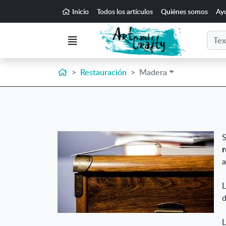
Ir al contenido principal de la página
Inicio
Todos los artículos
Quiénes somos
Ay
Buscar
Menú
Inicio
Restauración
Madera
S
r
a
L
d
L