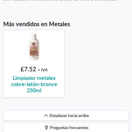
Más vendidos en Metales
£7.52
+ IVA
Limpiador metales
cobre-latón-bronce
250ml
Desplazar
Desplazar hacia arriba
hacia
Preguntas frecuentes
arriba