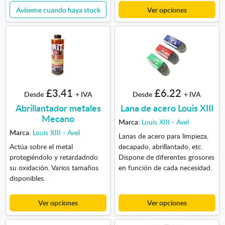
Avíseme cuando haya stock
Ver opciones
£3.41
£6.22
Desde
+ IVA
Desde
+ IVA
Abrillantador metales
Lana de acero Louis XIII
Mecano
Marca:
Louis XIII - Avel
Marca:
Louis XIII - Avel
Lanas de acero para limpieza,
Actúa sobre el metal
decapado, abrillantado, etc.
protegiéndolo y retardadndo
Dispone de diferentes grosores
su oxidación. Varios tamaños
en función de cada necesidad.
disponibles.
Ver opciones
Ver opciones