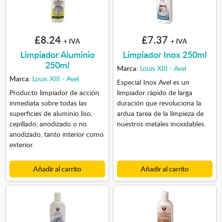
£8.24
£7.37
+ IVA
+ IVA
Limpiador Aluminio
Limpiador Inox 250ml
250ml
Marca:
Louis XIII - Avel
Marca:
Louis XIII - Avel
Especial Inox Avel es un
Producto limpiador de acción
limpiador rápido de larga
inmediata sobre todas las
duración que revoluciona la
superficies de aluminio liso,
ardua tarea de la limpieza de
cepillado, anodizado o no
nuestros metales inoxidables.
anodizado, tanto interior como
exterior.
Añadir al carrito
Añadir al carrito