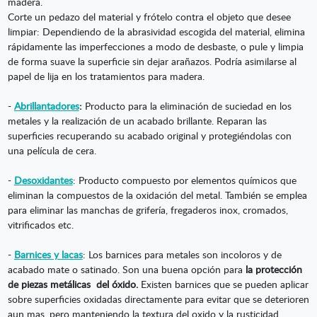
madera.
Corte un pedazo del material y frótelo contra el objeto que desee
limpiar: Dependiendo de la abrasividad escogida del material, elimina
rápidamente las imperfecciones a modo de desbaste, o pule y limpia
de forma suave la superficie sin dejar arañazos. Podría asimilarse al
papel de lija en los tratamientos para madera.
-
Abrillantadores
:
Producto para la eliminación de suciedad en los
metales y la realización de un acabado brillante. Reparan las
superficies recuperando su acabado original y protegiéndolas con
una película de cera.
-
Desoxidantes
: Producto compuesto por elementos químicos que
eliminan la compuestos de la oxidación del metal. También se emplea
para eliminar las manchas de grifería, fregaderos inox, cromados,
vitrificados etc.
-
Barnices y lacas
: Los barnices para metales son incoloros y de
acabado mate o satinado. Son una buena opción para
la protección
de piezas metálicas del óxido.
Existen barnices que se pueden aplicar
sobre superficies oxidadas directamente para evitar que se deterioren
aun mas, pero manteniendo la textura del oxido y la rusticidad.