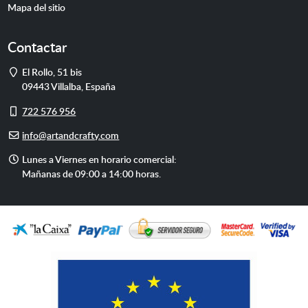
Mapa del sitio
Contactar
Dirección
El Rollo, 51 bis
09443
Villalba
,
España
Móvil
722 576 956
E-
info@artandcrafty.com
mail
Horario
Lunes a Viernes en horario comercial:
de
Mañanas de 09:00 a 14:00 horas.
atención