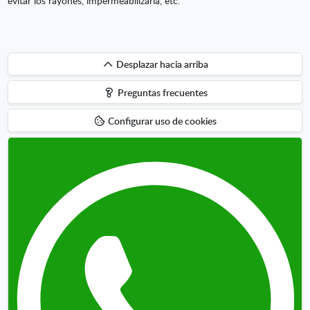
evitar los rayones, impermeabilizarla, etc.
Desplazar
Desplazar hacia arriba
hacia
Preguntas frecuentes
arriba
Configurar uso de cookies