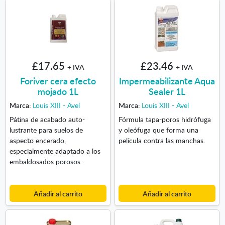
£17.65
£23.46
+ IVA
+ IVA
Foriver cera efecto
Impermeabilizante Aqua
mojado 1L
Sealer 1L
Marca:
Louis XIII - Avel
Marca:
Louis XIII - Avel
Pátina de acabado auto-
Fórmula tapa-poros hidrófuga
lustrante para suelos de
y oleófuga que forma una
aspecto encerado,
película contra las manchas.
especialmente adaptado a los
embaldosados porosos.
Añadir al carrito
Añadir al carrito