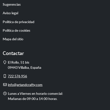
Sugerencias
Aviso legal
Política de privacidad
Política de cookies
Mapa del sitio
Contactar
Dirección
El Rollo, 51 bis
09443
Villalba
,
España
Móvil
722 576 956
E-
info@artandcrafty.com
mail
Horario
Lunes a Viernes en horario comercial:
de
Mañanas de 09:00 a 14:00 horas.
atención