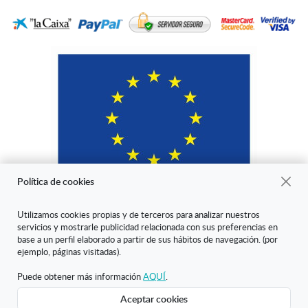
Política de cookies
Utilizamos cookies propias y de terceros para analizar nuestros
servicios y mostrarle publicidad relacionada con sus preferencias en
"ARANDA ARTE-VÉRTICE SL ha sido beneficiaria del Fondo Europeo
base a un perfil elaborado a partir de sus hábitos de navegación. (por
de Desarrollo Regional cuyo objetivo es mejorar la competitividad de
ejemplo, páginas visitadas).
las Pymes y gracias al cual ha puesto en marcha un Plan de Marketing
Digital Internacional con el objetivo de mejorar su posicionamiento
Puede obtener más información
AQUÍ
.
online en mercados exteriores durante el año 2020. Para ello ha
Aceptar cookies
contado con el apoyo del Programa XPANDE DIGITAL de la Cámara