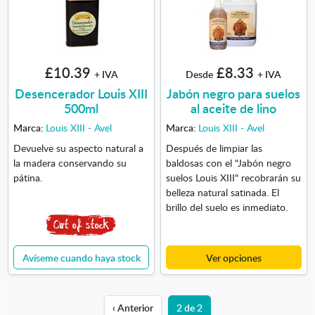
£10.39
£8.33
+ IVA
Desde
+ IVA
Desencerador Louis XIII
Jabón negro para suelos
500ml
al aceite de lino
Marca:
Louis XIII - Avel
Marca:
Louis XIII - Avel
Devuelve su aspecto natural a
Después de limpiar las
la madera conservando su
baldosas con el "Jabón negro
pátina.
suelos Louis XIII" recobrarán su
belleza natural satinada. El
brillo del suelo es inmediato.
Avíseme cuando haya stock
Ver opciones
‹ Anterior
2 de 2