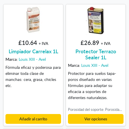
£10.64
£26.89
+ IVA
+ IVA
Limpiador Carrelax 1L
Protector Terrazo
Sealer 1L
Marca:
Louis XIII - Avel
Marca:
Louis XIII - Avel
Fórmula eficaz y poderosa para
eliminar toda clase de
Protector para suelos tapa-
manchas: cera, grasa, chicles
poros diseñado en varias
etc.
fórmulas para adaptar su
eficacia a soportes de
diferentes naturalezas.
Porosidad del soporte: Porosidad Baja, Porosidad Alta, Porosidad Media
Añadir al carrito
Ver opciones