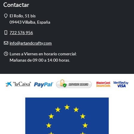
Contactar
Dirección
El Rollo, 51 bis
09443
Villalba
,
España
Móvil
722 576 956
E-
info@artandcrafty.com
mail
Horario
Lunes a Viernes en horario comercial:
de
Mañanas de 09:00 a 14:00 horas.
atención