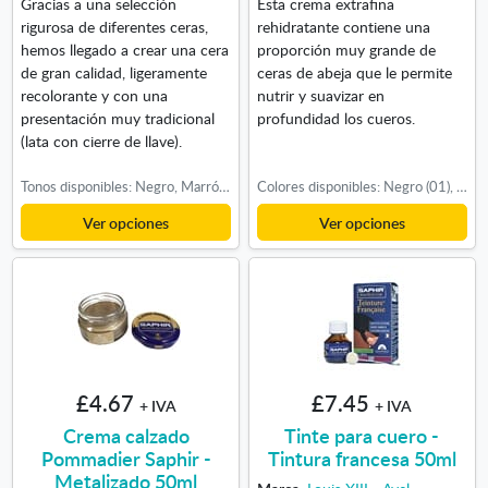
Gracias a una selección
Esta crema extrafina
rigurosa de diferentes ceras,
rehidratante contiene una
hemos llegado a crear una cera
proporción muy grande de
de gran calidad, ligeramente
ceras de abeja que le permite
recolorante y con una
nutrir y suavizar en
presentación muy tradicional
profundidad los cueros.
(lata con cierre de llave).
Tonos disponibles: Negro, Marrón Claro, Burdeos, Caoba, Azul Marino
Colores disponibles: Negro (01), Incoloro (02), Marrón (04), Marrón oscuro (05), Azul marino (06), Blanco roto (63), Burdeos (08), Caoba (09), Rojo (11), Gris oscuro (15), Beige (16), Cuerda (17), Galleta (18), Blanco (21), Acero (26), Kaki (28), Habano medio (35), Marrón Medio (37), Avellana (38), Cuero natural (39), Beige rosado (42), Crema (44), Marfil (45), Azul pálido (55), Gabardina (56), Verde manzana (58), Camel (70), Abedul (81), Púrpura (84), Violeta Parma (85)
Ver opciones
Ver opciones
£4.67
£7.45
+ IVA
+ IVA
Crema calzado
Tinte para cuero -
Pommadier Saphir -
Tintura francesa 50ml
Metalizado 50ml