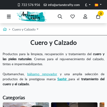
Ir al contenido principal de la página
Libras
722 576 956
info@artandcrafty.com
0
Menú
Búsqueda
Mis
Mi
Ir
artículos
cuenta
a
favoritos
mi
Inicio
Cuero y Calzado
co
Cuero y Calzado
Productos para la limpieza, recuperación y tratamiento del
cuero y
las pieles naturales
. Cremas para el rejuvenecimiento del calzado,
tintes e impermeabilizantes.
Quitamanchas,
bálsamo renovador
y una amplia selección de
productos de la prestigiosa marca
Saphir
para el
tratamiento del
cuero y el calzado.
Categorías