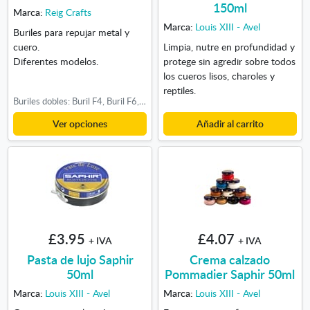
150ml
Marca:
Reig Crafts
Marca:
Louis XIII - Avel
Buriles para repujar metal y
cuero.
Limpia, nutre en profundidad y
Diferentes modelos.
protege sin agredir sobre todos
los cueros lisos, charoles y
reptiles.
Buriles dobles: Buril F4, Buril F6, Buril F7
Ver opciones
Añadir al carrito
£3.95
£4.07
+ IVA
+ IVA
Pasta de lujo Saphir
Crema calzado
50ml
Pommadier Saphir 50ml
Marca:
Louis XIII - Avel
Marca:
Louis XIII - Avel