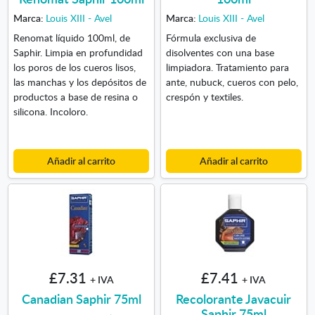
Marca:
Louis XIII - Avel
Marca:
Louis XIII - Avel
Renomat líquido 100ml, de
Fórmula exclusiva de
Saphir. Limpia en profundidad
disolventes con una base
los poros de los cueros lisos,
limpiadora. Tratamiento para
las manchas y los depósitos de
ante, nubuck, cueros con pelo,
productos a base de resina o
crespón y textiles.
silicona. Incoloro.
Añadir al carrito
Añadir al carrito
£7.31
£7.41
+ IVA
+ IVA
Canadian Saphir 75ml
Recolorante Javacuir
Saphir 75ml