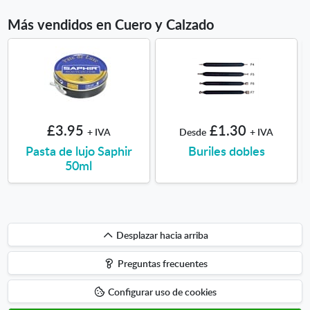
Más vendidos en Cuero y Calzado
£3.95
£1.30
+ IVA
Desde
+ IVA
Pasta de lujo Saphir
Buriles dobles
50ml
Desplazar
Desplazar hacia arriba
hacia
Preguntas frecuentes
arriba
Configurar uso de cookies