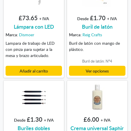
£73.65
£1.70
+ IVA
Desde
+ IVA
Lámpara con LED
Buril de latón
Marca:
Dismoer
Marca:
Reig Crafts
Lampara de trabajo de LED
Buril de latón con mango de
con pinza para sujetar a la
plástico.
mesa y brazo articulado.
Buril de latón: Nº4
Añadir al carrito
Ver opciones
£1.30
£6.00
Desde
+ IVA
+ IVA
Buriles dobles
Crema universal Saphir