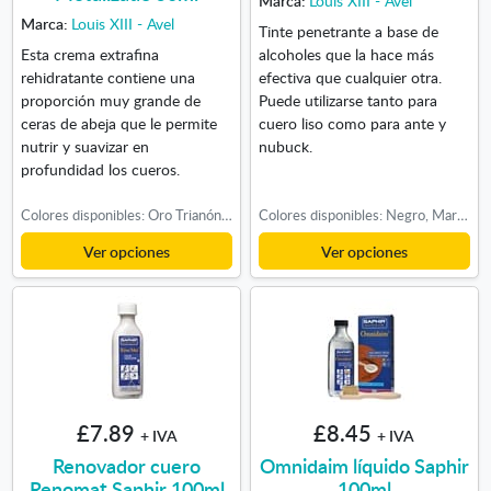
Marca:
Louis XIII - Avel
Marca:
Louis XIII - Avel
Tinte penetrante a base de
Esta crema extrafina
alcoholes que la hace más
rehidratante contiene una
efectiva que cualquier otra.
proporción muy grande de
Puede utilizarse tanto para
ceras de abeja que le permite
cuero liso como para ante y
nutrir y suavizar en
nubuck.
profundidad los cueros.
Colores disponibles: Oro Trianón, Platino, Plata, Bronce
Colores disponibles: Negro, Marrón, Marrón oscuro, Azul Marino, Burdeos, Verde Oscuro, Base aclarante, Base rojo, Base amarilla, Base azul, Base morada
Ver opciones
Ver opciones
£7.89
£8.45
+ IVA
+ IVA
Renovador cuero
Omnidaim líquido Saphir
Renomat Saphir 100ml
100ml