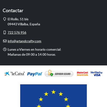
Contactar
Dirección
El Rollo, 51 bis
09443
Villalba
,
España
Móvil
722 576 956
E-
info@artandcrafty.com
mail
Horario
Lunes a Viernes en horario comercial:
de
Mañanas de 09:00 a 14:00 horas.
atención