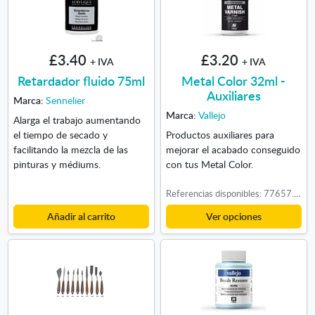
£3.40
£3.20
+ IVA
+ IVA
Retardador fluido 75ml
Metal Color 32ml -
Auxiliares
Marca:
Sennelier
Marca:
Vallejo
Alarga el trabajo aumentando
el tiempo de secado y
Productos auxiliares para
facilitando la mezcla de las
mejorar el acabado conseguido
pinturas y médiums.
con tus Metal Color.
Referencias disponibles: 77657. Barniz Metal Brillante, 77660. Imprimación Negro Brillo
Añadir al carrito
Ver opciones