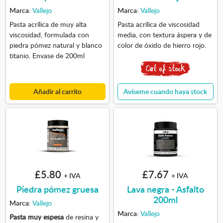
Marca:
Vallejo
Marca:
Vallejo
Pasta acrílica de muy alta
Pasta acrílica de viscosidad
viscosidad, formulada con
media, con textura áspera y de
piedra pómez natural y blanco
color de óxido de hierro rojo.
titanio. Envase de 200ml
Añadir al carrito
Avíseme cuando haya stock
£5.80
£7.67
+ IVA
+ IVA
Piedra pómez gruesa
Lava negra - Asfalto
200ml
Marca:
Vallejo
Marca:
Vallejo
Pasta muy espesa
de resina y