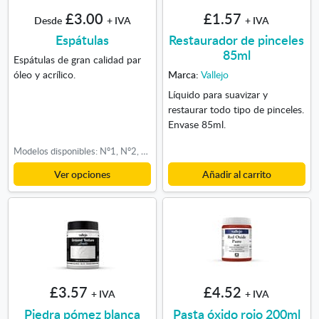
£3.00
£1.57
Desde
+ IVA
+ IVA
Espátulas
Restaurador de pinceles
85ml
Espátulas de gran calidad par
óleo y acrílico.
Marca:
Vallejo
Líquido para suavizar y
restaurar todo tipo de pinceles.
Envase 85ml.
Modelos disponibles: Nº1, Nº2, Nº3, Nº4, Nº5, Nº6, Nº8
Ver opciones
Añadir al carrito
£3.57
£4.52
+ IVA
+ IVA
Piedra pómez blanca
Pasta óxido rojo 200ml