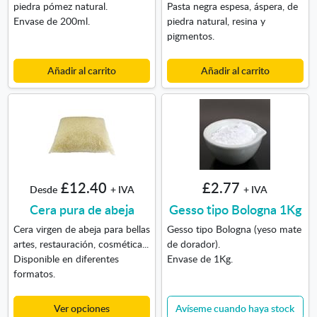
piedra pómez natural.
Pasta negra espesa, áspera, de
Envase de 200ml.
piedra natural, resina y
pigmentos.
Añadir al carrito
Añadir al carrito
£12.40
£2.77
Desde
+ IVA
+ IVA
Cera pura de abeja
Gesso tipo Bologna 1Kg
Cera virgen de abeja para bellas
Gesso tipo Bologna (yeso mate
artes, restauración, cosmética...
de dorador).
Disponible en diferentes
Envase de 1Kg.
formatos.
Ver opciones
Avíseme cuando haya stock