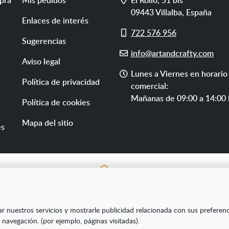
09443
Villalba
,
España
Enlaces de interés
Móvil
722 576 956
Sugerencias
E-
info@artandcrafty.com
Aviso legal
mail
Horario
Lunes a Viernes en horario
Política de privacidad
de
comercial:
atención
Mañanas de 09:00 a 14:00 
Política de cookies
Mapa del sitio
es
E SL ha sido beneficiaria del Fondo Europeo de Desarrollo Re
ar nuestros servicios y mostrarle publicidad relacionada con sus preferen
s Pymes y gracias al cual ha puesto en marcha un Plan de Market
 navegación. (por ejemplo, páginas visitadas).