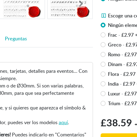
o
c
i
e
.
o
a
s
E
Escoge una c
S
g
r
e
s
e
Ningún eleme
e
i
l
c
a
e
m
Frac
-
£2.97
s
o
Preguntas
b
l
a
í
g
Greco
-
£2.9
r
t
g
m
e
e
Romo
-
£2.97
i
e
b
u
e
p
n
Dinam
-
£2.9
o
n
n
o
-
nes, tarjetas, detalles para eventos... Con
l
a
Flora
-
£2.97
v
d
S
siempre.
o
c
e
India
-
£2.97
e
e
m o de Ø30mm. Si son varias palabras,
&
e
n
l
l
30mm, para que sea perfectamente
Luxur
-
£2.97
e
n
t
e
l
n
e
Trium
-
£2.97
a
t
o
, y si quieres que aparezca el símbolo &
t
f
n
r
p
r
a
£38.59
a
a
e
edor, puedes ver los modelos
aquí
.
e
+
.
n
.
r
l
S
eres!
Puedes indicarlo en "Comentarios"
u
S
s