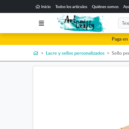
Ir al contenido principal de la página
Inicio
Todos los artículos
Quiénes somos
Ay
Buscar
Menú
Paga en 
Inicio
Lacre y sellos personalizados
Sello pe