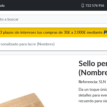
uda
722 576 956
3 plazos sin intereses tus compras de 30£ a 2.000£ mediante
rsonalizado para lacre (Nombres)
Sello pe
(Nombre
Referencia:
SLN
Da un toque único
detalles para eve
recuerdo para s