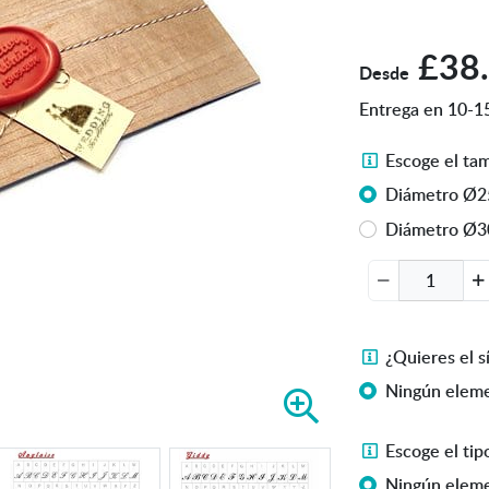
£38
Desde
Entrega en 10-15
E
Escoge el ta
s
Diámetro Ø
c
Diámetro Ø
o
g
e
e
l
¿
¿Quieres el 
t
Q
Ningún eleme
a
A
u
m
m
i
a
E
Escoge el tip
p
e
ñ
s
l
Ningún eleme
r