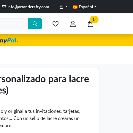
Libras
info@artandcrafty.com
Español
0
Mis
Mi
Ir
artículos
cuenta
a
.
favoritos
mi
compra
rsonalizado para lacre
s)
 y original a tus invitaciones, tarjetas,
ntos... Con un sello de lacre crearás un
iempre.