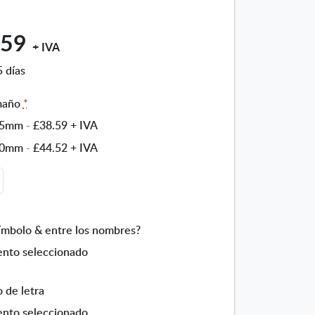
.59
+ IVA
 días
maño
*
25mm
-
£38.59
+ IVA
30mm
-
£44.52
+ IVA
símbolo & entre los nombres?
nto seleccionado
o de letra
nto seleccionado