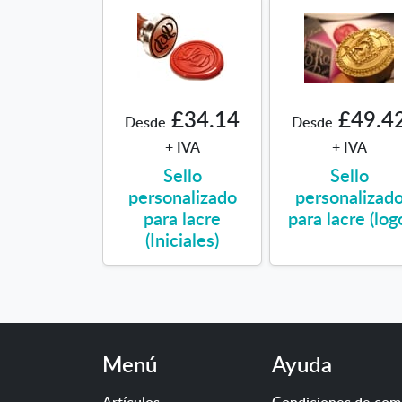
£34.14
£49.4
Desde
Desde
+ IVA
+ IVA
Sello
Sello
personalizado
personalizad
para lacre
para lacre (log
(Iniciales)
Menú
Ayuda
Artículos
Condiciones de com