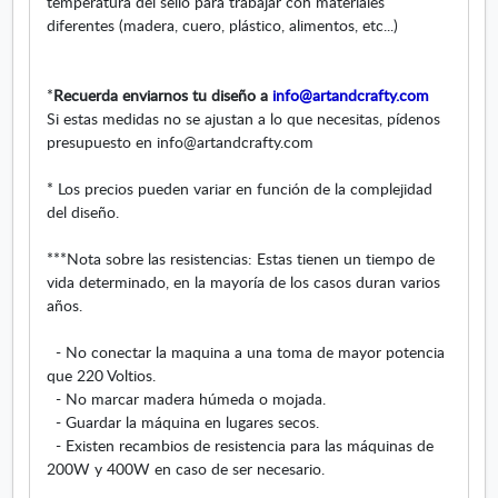
temperatura del sello para trabajar con materiales
n
diferentes (madera, cuero, plástico, alimentos, etc...)
a
n
u
*
Recuerda enviarnos tu diseño a
info@artandcrafty.com
e
Si estas medidas no se ajustan a lo que necesitas, pídenos
v
presupuesto en info@artandcrafty.com
a
* Los precios pueden variar en función de la complejidad
del diseño.
***Nota sobre las resistencias: Estas tienen un tiempo de
vida determinado, en la mayoría de los casos duran varios
años.
- No conectar la maquina a una toma de mayor potencia
que 220 Voltios.
- No marcar madera húmeda o mojada.
- Guardar la máquina en lugares secos.
- Existen recambios de resistencia para las máquinas de
200W y 400W en caso de ser necesario.