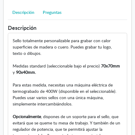
(
e
c
G
n
Descripción
Preguntas
e
r
t
s
a
a
o
n
Descripción
n
r
d
a
i
e
Sello totalmente personalizable para grabar con calor
n
o
)
superficies de madera o cuero. Puedes grabar tu logo,
u
.
texto o dibujos.
e
S
v
e
Medidas standard (seleccionable bajo el precio)
70x70mm
a
a
y
90x40mm.
b
r
Para estas medida, necesitas una máquina eléctrica de
e
termograbado de 400W (disponible en el seleccionable).
e
Puedes usar varios sellos con una única máquina,
n
simplemente intercambiándolos.
v
e
Opcionalmente
, dispones de un soporte para el sello, que
n
evitará que se queme tu mesa de trabajo. Y también de un
t
regulador de potencia, que te permitirá ajustar la
a