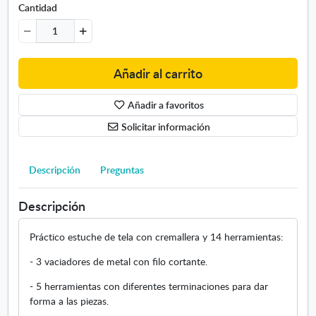
Cantidad
t
d
e
m
o
Añadir al carrito
d
e
Añadir a favoritos
l
Solicitar información
a
d
o
Descripción
Preguntas
y
e
s
Descripción
c
u
Práctico estuche de tela con cremallera y 14 herramientas:
l
t
- 3 vaciadores de metal con filo cortante.
u
- 5 herramientas con diferentes terminaciones para dar
r
forma a las piezas.
a