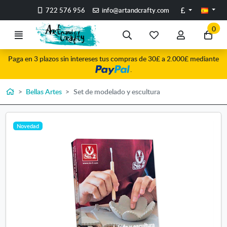
Ir al contenido principal de la página
Libras
722 576 956
info@artandcrafty.com
0
Menú
Búsqueda
Mis
Mi
Ir
artículos
cuenta
a
Paga en 3 plazos sin intereses tus compras de 30£ a 2.000£ mediante
favoritos
mi
.
co
Inicio
Bellas Artes
Set de modelado y escultura
Novedad