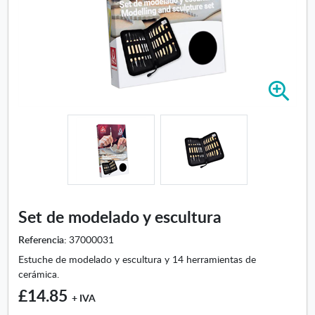
A
m
p
l
i
a
r
i
m
Set de modelado y escultura
a
g
Referencia:
37000031
e
Estuche de modelado y escultura y 14 herramientas de
n
cerámica.
-
£14.85
S
+ IVA
e