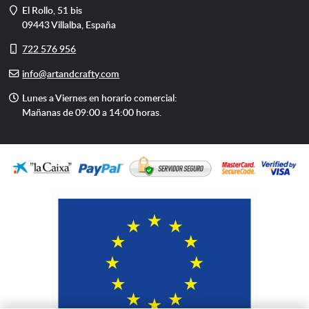
Dirección
El Rollo, 51 bis
09443
Villalba
,
España
Móvil
722 576 956
E-
info@artandcrafty.com
mail
Horario
Lunes a Viernes en horario comercial:
de
Mañanas de 09:00 a 14:00 horas.
atención