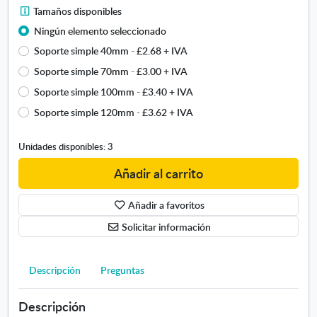
T
Tamaños disponibles
t
a
e
Ningún elemento seleccionado
m
r
Soporte simple 40mm
-
£2.68
+ IVA
a
e
ñ
Soporte simple 70mm
-
£3.00
+ IVA
f
o
r
Soporte simple 100mm
-
£3.40
+ IVA
s
a
Soporte simple 120mm
-
£3.62
+ IVA
d
c
i
t
s
a
Unidades disponibles: 3
p
r
Añadir al carrito
o
i
n
o
i
Añadir a favoritos
s
b
i
Solicitar información
l
m
e
p
s
l
Descripción
Preguntas
.
e
S
Descripción
e