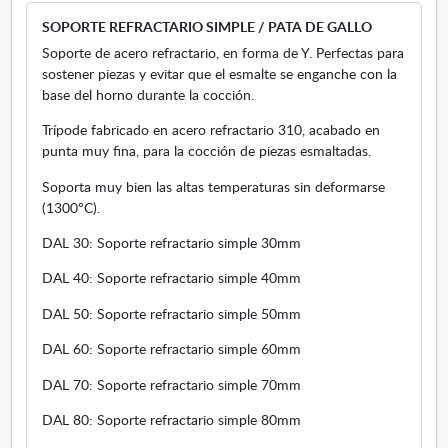
a
SOPORTE REFRACTARIO SIMPLE / PATA DE GALLO
b
r
Soporte de acero refractario, en forma de Y. Perfectas para
e
sostener piezas y evitar que el esmalte se enganche con la
e
base del horno durante la cocción.
n
Trípode fabricado en acero refractario 310, acabado en
v
punta muy fina, para la cocción de piezas esmaltadas.
e
n
Soporta muy bien las altas temperaturas sin deformarse
t
(1300ºC).
a
n
DAL 30: Soporte refractario simple 30mm
a
DAL 40: Soporte refractario simple 40mm
n
u
DAL 50: Soporte refractario simple 50mm
e
v
DAL 60: Soporte refractario simple 60mm
a
DAL 70: Soporte refractario simple 70mm
DAL 80: Soporte refractario simple 80mm