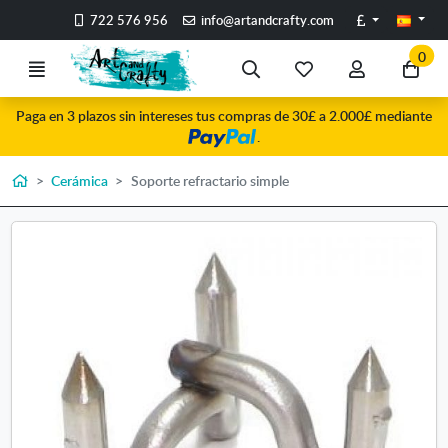
Ir al contenido principal de la página
Libras
722 576 956
info@artandcrafty.com
0
Menú
Búsqueda
Mis
Mi
Ir
artículos
cuenta
a
Paga en 3 plazos sin intereses tus compras de 30£ a 2.000£ mediante
favoritos
mi
.
co
Inicio
Cerámica
Soporte refractario simple