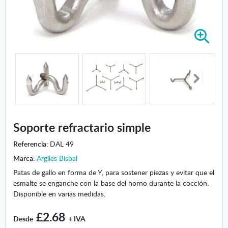
A
m
p
l
i
a
r
i
m
Soporte refractario simple
a
g
Referencia:
DAL 49
e
Marca:
Argiles Bisbal
n
Patas de gallo en forma de Y, para sostener piezas y evitar que el
-
esmalte se enganche con la base del horno durante la cocción.
S
Disponible en varias medidas.
o
p
£2.68
o
Desde
+ IVA
r