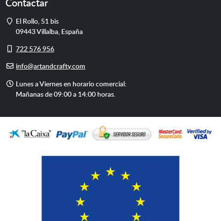
Contactar
Dirección
El Rollo, 51 bis
09443
Villalba
,
España
Móvil
722 576 956
E-
info@artandcrafty.com
mail
Horario
Lunes a Viernes en horario comercial:
de
Mañanas de 09:00 a 14:00 horas.
atención