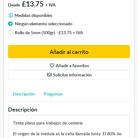
T
£13.75
Desde
+ IVA
i
r
M
Medidas disponibles
e
e
Ningún elemento seleccionado
t
d
Rollo de 5mm (500gr)
-
£13.75
+ IVA
a
i
d
d
e
a
Añadir al carrito
m
s
é
d
Añadir a favoritos
d
i
u
s
Solicitar información
l
p
a
o
n
Descripción
Preguntas
i
b
Descripción
l
e
Tireta plana para trabajos de cestería.
s
.
El origen de la médula es la caña llamada lunty. El 80% de
S