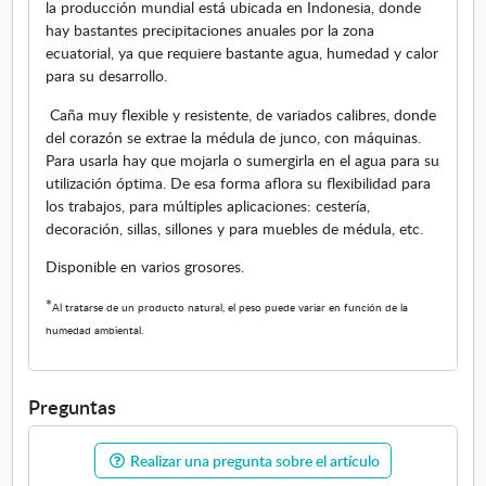
la producción mundial está ubicada en Indonesia, donde
e
hay bastantes precipitaciones anuales por la zona
a
ecuatorial, ya que requiere bastante agua, humedad y calor
b
para su desarrollo.
r
e
Caña muy flexible y resistente, de variados calibres, donde
e
del corazón se extrae la médula de junco, con máquinas.
n
Para usarla hay que mojarla o sumergirla en el agua para su
v
utilización óptima. De esa forma aflora su flexibilidad para
e
los trabajos, para múltiples aplicaciones: cestería,
n
decoración, sillas, sillones y para muebles de médula, etc.
t
Disponible en varios grosores.
a
n
*
Al tratarse de un producto natural, el peso puede variar en función de la
a
humedad ambiental.
n
u
e
Preguntas
v
a
Realizar una pregunta sobre el artículo