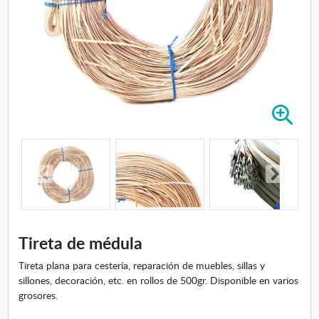
A
m
p
l
i
a
r
i
m
Tireta de médula
a
g
Tireta plana para cestería, reparación de muebles, sillas y
e
sillones, decoración, etc. en rollos de 500gr. Disponible en varios
n
grosores.
-