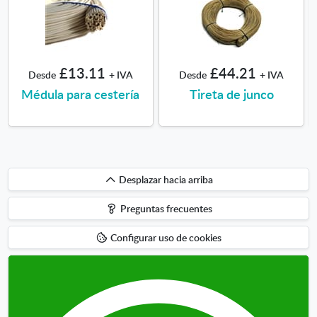
£13.11
£44.21
Desde
+ IVA
Desde
+ IVA
Médula para cestería
Tireta de junco
Desplazar
Desplazar hacia arriba
hacia
Preguntas frecuentes
arriba
Configurar uso de cookies