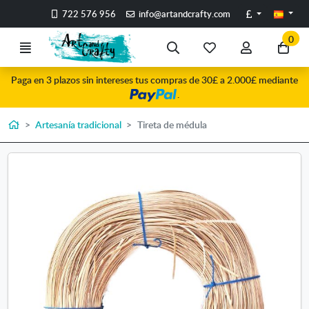
Ir al contenido principal de la página
Libras
722 576 956
info@artandcrafty.com
0
Menú
Búsqueda
Mis
Mi
Ir
artículos
cuenta
a
Paga en 3 plazos sin intereses tus compras de 30£ a 2.000£ mediante
favoritos
mi
.
co
Inicio
Artesanía tradicional
Tireta de médula