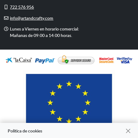
Móvil
722 576 956
E-
info@artandcrafty.com
mail
Horario
Lunes a Viernes en horario comercial:
de
Mañanas de 09:00 a 14:00 horas.
atención
Política de cookies