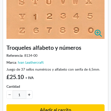
A
m
p
Troqueles alfabeto y números
l
i
Referencia:
8134-00
a
Marca:
Ivan Leathercraft
r
i
Juego de 37 sellos numéricos y alfabeto con serifa de 6,5mm.
m
£25.10
+ IVA
a
g
Cantidad
e
n
-
T
Añadir al carrito
r