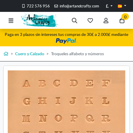
Ir al contenido principal de la página
Libras
722 576 956
info@artandcrafty.com
0
Menú
Búsqueda
Mis
Mi
Ir
artículos
cuenta
a
Paga en 3 plazos sin intereses tus compras de 30£ a 2.000£ mediante
favoritos
mi
.
co
Inicio
Cuero y Calzado
Troqueles alfabeto y números