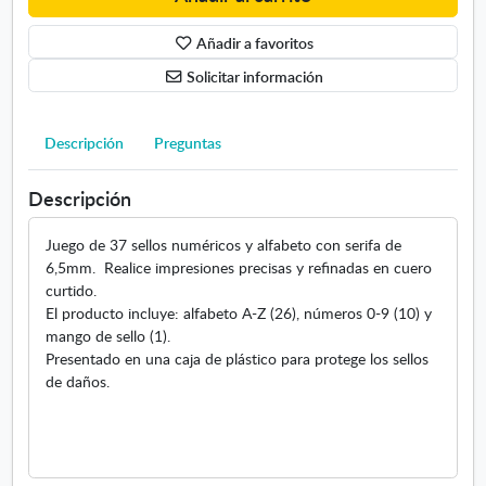
o
Añadir a favoritos
q
u
Solicitar información
e
l
e
Descripción
Preguntas
s
a
Descripción
l
f
Juego de 37 sellos numéricos y alfabeto con serifa de
a
6,5mm. Realice impresiones precisas y refinadas en cuero
b
curtido.
e
El producto incluye: alfabeto A-Z (26), números 0-9 (10) y
t
mango de sello (1).
o
Presentado en una caja de plástico para protege los sellos
y
de daños.
n
ú
m
e
r