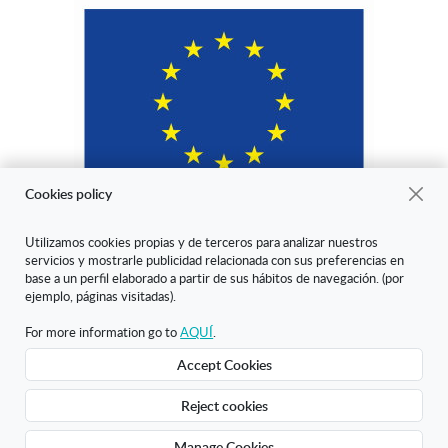
Cookies policy
Utilizamos cookies propias y de terceros para analizar nuestros
servicios y mostrarle publicidad relacionada con sus preferencias en
"ARANDA ARTE-VÉRTICE SL ha sido beneficiaria del Fondo Europeo
base a un perfil elaborado a partir de sus hábitos de navegación. (por
de Desarrollo Regional cuyo objetivo es mejorar la competitividad de
ejemplo, páginas visitadas).
las Pymes y gracias al cual ha puesto en marcha un Plan de Marketing
Digital Internacional con el objetivo de mejorar su posicionamiento
For more information go to
AQUÍ
.
online en mercados exteriores durante el año 2020. Para ello ha
Accept Cookies
contado con el apoyo del Programa XPANDE DIGITAL de la Cámara
de Comercio de Burgos."
Reject cookies
Creado con Atnova Shop
Manage Cookies