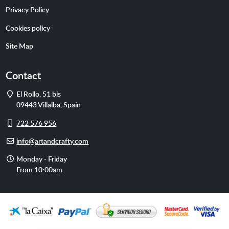
Privacy Policy
Cookies policy
Site Map
Contact
Address
El Rollo, 51 bis
09443
Villalba
,
Spain
Cell
722 576 956
phone
E-
info@artandcrafty.com
mail
Opening
Monday - Friday
hours
From 10:00am