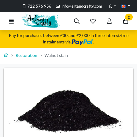
Go to the main content of the page
Pounds
722 576 956
info@artandcrafty.com
0
Menu
Search
My
My
Go
favorite
account
to
Pay for purchases between £30 and £2,000 in three interest-free
items
my
instalments via
.
car
Home
Restoration
Walnut stain