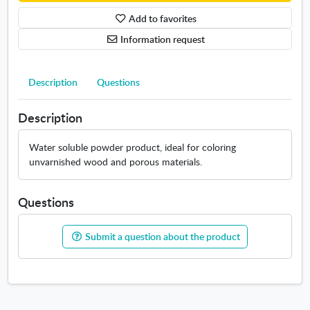
b
Add to favorites
l
e
Information request
s
.
O
Description
Questions
p
e
Description
n
s
Water soluble powder product, ideal for coloring
i
unvarnished wood and porous materials.
n
n
e
Questions
w
w
Submit a question about the product
i
n
d
o
w