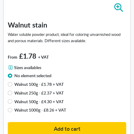
Z
o
o
Walnut stain
m
i
Water soluble powder product, ideal for coloring unvarnished wood
n
and porous materials. Different sizes available.
-
W
£1.78
a
From
+ VAT
l
S
Sizes availables
n
i
u
No element selected
z
t
Walnut 100g
-
£1.78
+ VAT
e
s
s
Walnut 250g
-
£2.37
+ VAT
t
a
a
Walnut 500g
-
£4.30
+ VAT
v
i
Walnut 1000g
-
£8.26
+ VAT
a
n
i
l
Add to cart
a