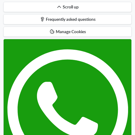
Scroll
Scroll up
up
Frequently asked questions
Manage Cookies