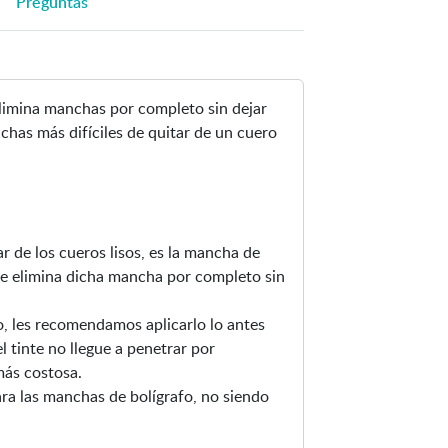
Preguntas
i
a
r
i
limina manchas por completo sin dejar
m
chas más difíciles de quitar de un cuero
a
g
e
n
-
r de los cueros lisos, es la mancha de
Q
e elimina dicha mancha por completo sin
u
i
o, les recomendamos aplicarlo lo antes
t
l tinte no llegue a penetrar por
a
 más costosa.
-
a las manchas de bolígrafo, no siendo
m
a
n