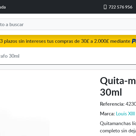
uda
722 576 956
3 plazos sin intereses tus compras de 30£ a 2.000£ mediante
rafo 30ml
Quita-m
30ml
Referencia:
423
Marca:
Louis XIII
Quitamanchas líq
completo sin deja