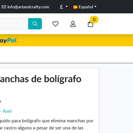
Libras
info@artandcrafty.com
Español
0
Mis
Mi
Ir
artículos
cuenta
a
.
favoritos
mi
compra
anchas de bolígrafo
0
 - Avel
uido para bolígrafo que elimina manchas por
r rastro alguno a pesar de ser una de las