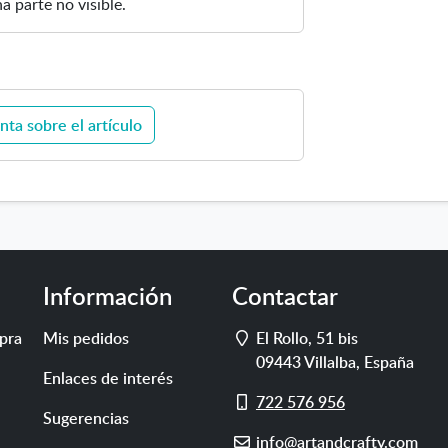
a parte no visible.
l
nta sobre el artículo
Información
Contactar
Dirección
pra
Mis pedidos
El Rollo, 51 bis
09443
Villalba
,
España
Enlaces de interés
Móvil
722 576 956
Sugerencias
E-
info@artandcrafty.com