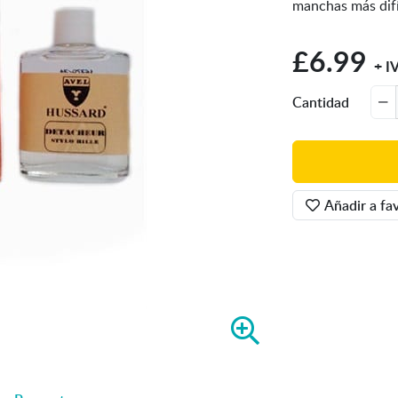
manchas más difíc
£6.99
+ I
Cantidad
Añadir a fav
A
m
p
l