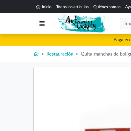
Ir al contenido principal de la página
Inicio
Todos los artículos
Quiénes somos
Ay
Buscar
Menú
Paga en 
Inicio
Restauración
Quita-manchas de bolíg