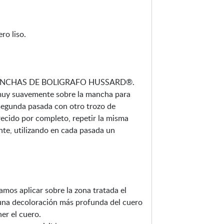
c
h
ero liso.
a
s
d
e
TAMANCHAS DE BOLIGRAFO HUSSARD®.
b
muy suavemente sobre la mancha para
o
 segunda pasada con otro trozo de
l
ecido por completo, repetir la misma
í
inte, utilizando en cada pasada un
g
r
a
f
o
mos aplicar sobre la zona tratada el
3
 decoloración más profunda del cuero
0
ner el cuero.
m