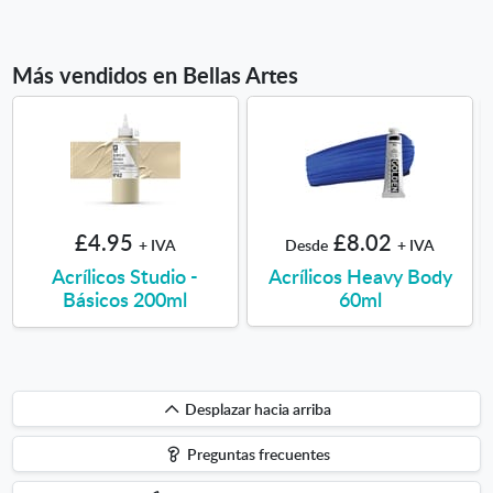
Más vendidos en Bellas Artes
£4.95
£8.02
+ IVA
Desde
+ IVA
Acrílicos Studio -
Acrílicos Heavy Body
Básicos 200ml
60ml
Desplazar
Desplazar hacia arriba
hacia
Preguntas frecuentes
arriba