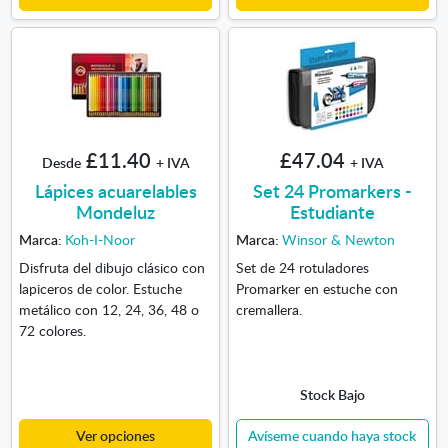
£11.40
£47.04
Desde
+ IVA
+ IVA
Lápices acuarelables
Set 24 Promarkers -
Mondeluz
Estudiante
Marca:
Koh-I-Noor
Marca:
Winsor & Newton
Disfruta del dibujo clásico con
Set de 24 rotuladores
lapiceros de color. Estuche
Promarker en estuche con
metálico con 12, 24, 36, 48 o
cremallera.
72 colores.
Stock Bajo
Ver opciones
Avíseme cuando haya stock