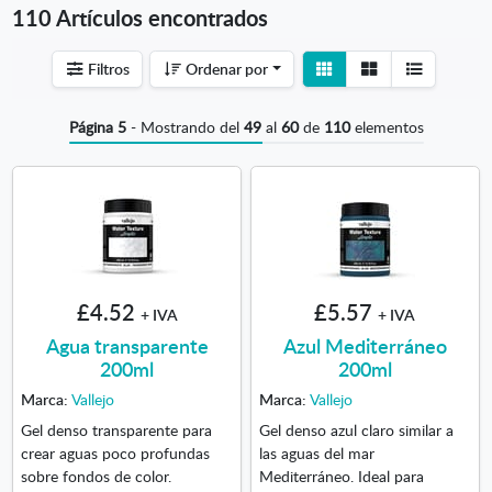
110 Artículos encontrados
Ver
Ver
Filtros
Ordenar por
detalle
listado
Página 5
- Mostrando del
49
al
60
de
110
elementos
£4.52
£5.57
+ IVA
+ IVA
Agua transparente
Azul Mediterráneo
200ml
200ml
Marca:
Vallejo
Marca:
Vallejo
Gel denso transparente para
Gel denso azul claro similar a
crear aguas poco profundas
las aguas del mar
sobre fondos de color.
Mediterráneo. Ideal para