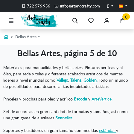
Ir al contenido principal de la página
Libras
722 576 956
info@artandcrafty.com
0
Menú
Búsqueda
Mis
Mi
Ir
artículos
cuenta
a
favoritos
mi
Inicio
Bellas Artes
co
Bellas Artes, página 5 de 10
Materiales para manualidades y bellas artes. Pinturas acrílicas y al
óleo, para seda y telas y diferentes acabados artísticos de marcas
líderes a nivel mundial como
Vallejo
,
Talens
,
Golden
. Todo un mundo
de posibilidades para desarrollar tus inquietudes artísticas.
Pinceles y brochas para óleo y acrílico
Escoda
y
ArteVertice.
Set de acuarelas en gran cantidad de formatos y tamaños, así como
una gran gama de auxiliares
Sennelier
.
Soportes y bastidores en gran tamaño con medidas
estándar
y