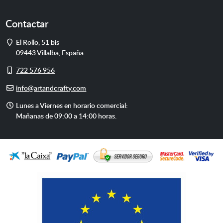
Contactar
Dirección
El Rollo, 51 bis
09443
Villalba
,
España
Móvil
722 576 956
E-
info@artandcrafty.com
mail
Horario
Lunes a Viernes en horario comercial:
de
Mañanas de 09:00 a 14:00 horas.
atención