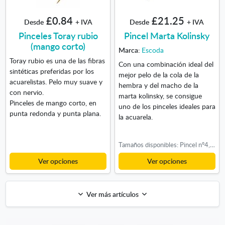
£0.84
£21.25
Desde
+ IVA
Desde
+ IVA
Pinceles Toray rubio
Pincel Marta Kolinsky
(mango corto)
Marca:
Escoda
Toray rubio es una de las fibras
Con una combinación ideal del
sintéticas preferidas por los
mejor pelo de la cola de la
acuarelistas. Pelo muy suave y
hembra y del macho de la
con nervio.
marta kolinsky, se consigue
Pinceles de mango corto, en
uno de los pinceles ideales para
punta redonda y punta plana.
la acuarela.
Tamaños disponibles: Pincel nº4, Pincel nº6, Pincel nº8, Pincel nº10, Pincel nº14
Ver opciones
Ver opciones
Ver más artículos